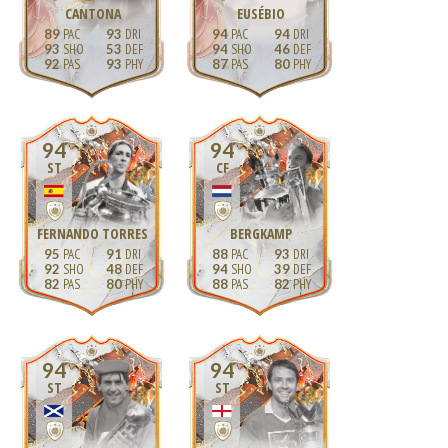
CANTONA
EUSÉBIO
89
93
94
94
93
53
94
46
92
93
87
80
94
94
ST
CF
FERNANDO TORRES
BERGKAMP
95
91
88
93
92
48
94
39
82
80
88
82
94
94
ST
ST