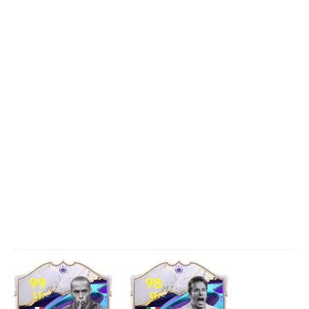
99
98
ST
CF