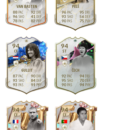
VAN BASTEN
PELÉ
88
92
96
95
96
41
93
56
78
82
90
75
94
94
CF
ST
GULLIT
ČECH
87
90
92
94
93
84
95
70
93
91
90
94
94
94
CF
CF