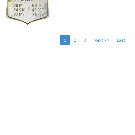
88
88
94
43
77
76
1
2
3
Next >>
Last