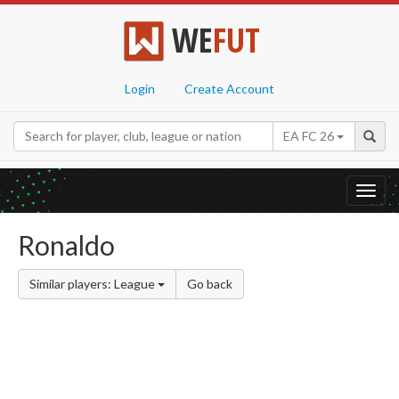
WE
FUT
Login
Create Account
EA FC 26
Toggl
navig
Ronaldo
Similar players: League
Go back