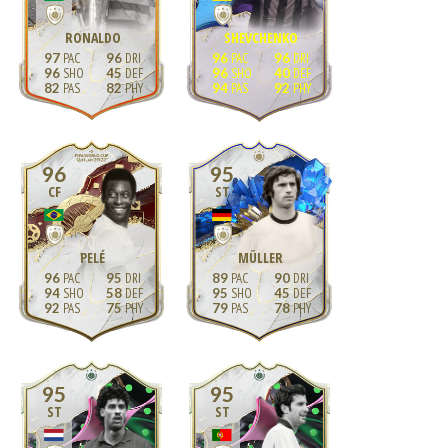
RONALDO
SHEVCHENKO
97
96
96
96
96
45
96
40
82
82
94
92
96
95
CF
ST
PELÉ
MÜLLER
96
95
89
90
94
58
95
45
92
75
79
78
95
95
ST
ST