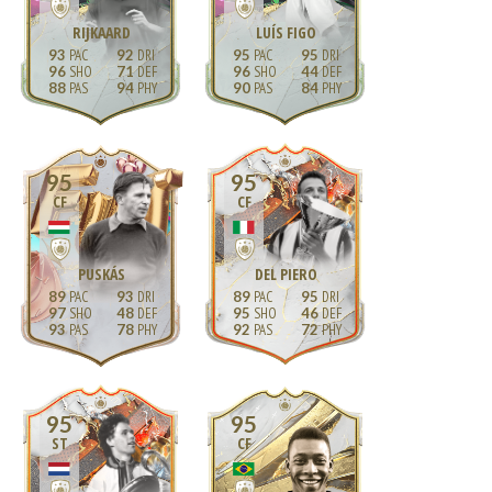
RIJKAARD
LUÍS FIGO
93
92
95
95
96
71
96
44
88
94
90
84
95
95
CF
CF
PUSKÁS
DEL PIERO
89
93
89
95
97
48
95
46
93
78
92
72
95
95
ST
CF