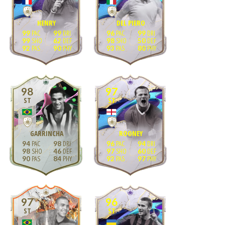
HENRY
DEL PIERO
99
99
96
99
99
62
98
50
92
90
93
80
98
97
ST
ST
GARRINCHA
ROONEY
94
98
96
94
98
46
97
60
90
84
92
97
97
96
ST
ST