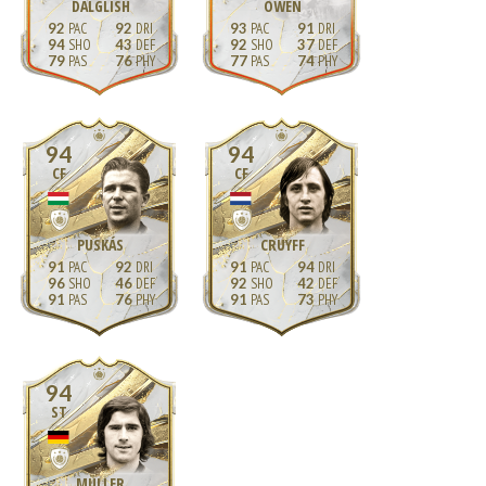
DALGLISH
OWEN
92
92
93
91
94
43
92
37
79
76
77
74
94
94
CF
CF
PUSKÁS
CRUYFF
91
92
91
94
96
46
92
42
91
76
91
73
94
ST
MÜLLER