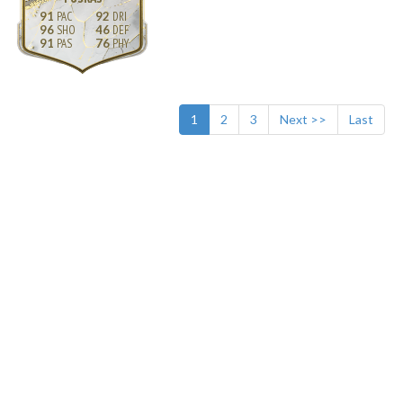
91
92
96
46
91
76
1
2
3
Next >>
Last