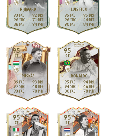
RIJKAARD
LUÍS FIGO
93
92
95
95
96
71
96
44
88
94
90
84
95
95
CF
ST
PUSKÁS
RONALDO
89
93
95
94
97
48
94
46
93
78
80
78
95
95
CF
ST