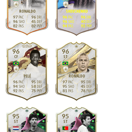
RONALDO
SHEVCHENKO
97
96
96
96
96
45
96
40
82
82
94
92
96
96
CF
ST
PELÉ
RONALDO
96
95
97
95
94
58
95
45
92
75
81
76
95
95
ST
ST