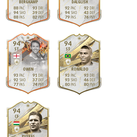
BERGKAMP
DALGLISH
88
93
92
92
94
39
94
43
88
82
79
76
94
94
ST
ST
OWEN
RONALDO
93
91
93
93
92
37
93
46
77
74
80
80
94
CF
PUSKÁS