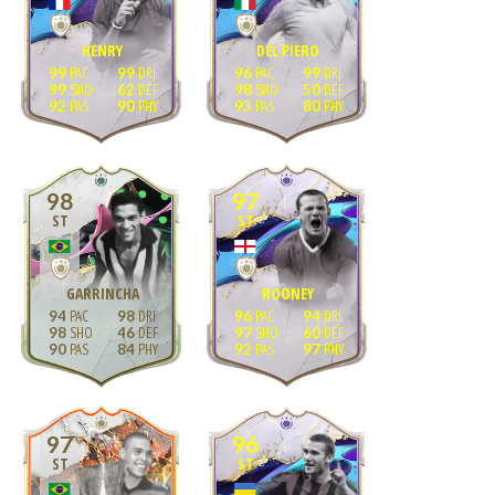
HENRY
DEL PIERO
99
99
96
99
99
62
98
50
92
90
93
80
98
97
ST
ST
GARRINCHA
ROONEY
94
98
96
94
98
46
97
60
90
84
92
97
97
96
ST
ST