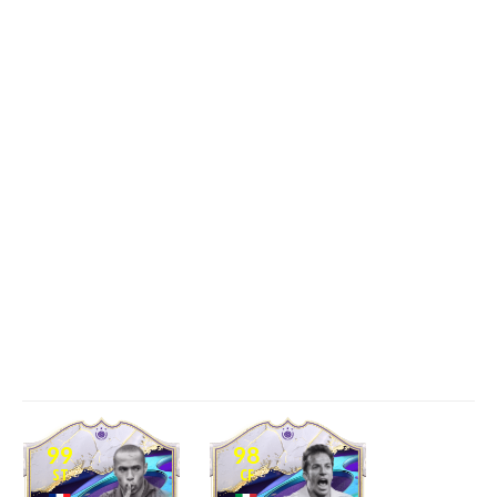
99
98
ST
CF