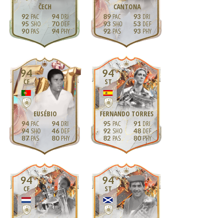
ČECH
CANTONA
92
94
89
93
95
70
93
53
90
94
92
93
94
94
CF
ST
EUSÉBIO
FERNANDO TORRES
94
94
95
91
94
46
92
48
87
80
82
80
94
94
CF
ST