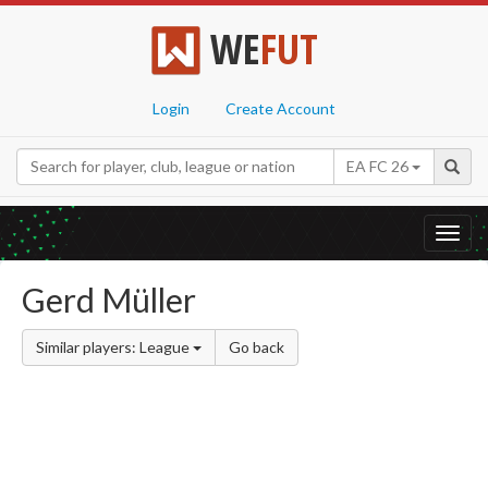
WE
FUT
Login
Create Account
EA FC 26
Toggl
navig
Gerd Müller
Similar players: League
Go back