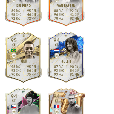
DEL PIERO
VAN BASTEN
89
95
88
92
95
46
96
41
92
72
78
82
95
94
CF
CF
PELÉ
GULLIT
96
95
87
90
93
56
93
84
90
75
93
91
94
94
ST
CF