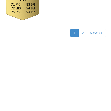
71
83
72
54
75
54
1
2
Next >>