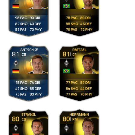
98
90
78
89
82
40
88
46
83
70
79
72
JANTSCHKE
RAFFAEL
81
81
CB
CF
78
74
77
87
47
85
84
44
75
80
77
70
STRANZL
HERRMANN
80
80
CB
RM