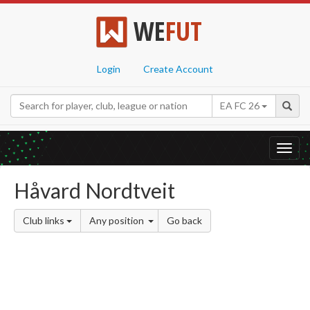
WE
FUT
Login
Create Account
EA FC 26
Toggl
navig
Håvard Nordtveit
Club links
Any position
Go back