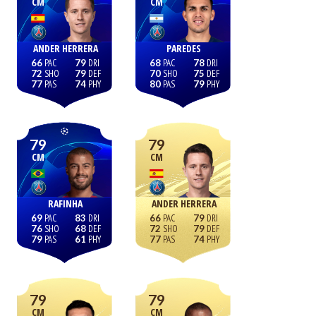
CM
CM
ANDER HERRERA
PAREDES
66
79
68
78
72
79
70
75
77
74
80
79
79
79
CM
CM
RAFINHA
ANDER HERRERA
69
83
66
79
76
68
72
79
79
61
77
74
79
79
CM
CM