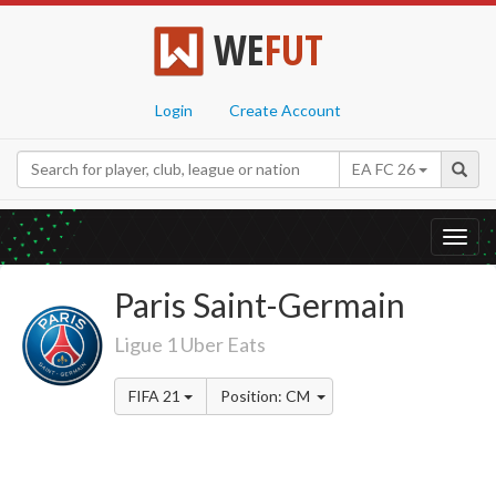
WE
FUT
Login
Create Account
EA FC 26
Toggl
navig
Paris Saint-Germain
Ligue 1 Uber Eats
FIFA 21
Position: CM