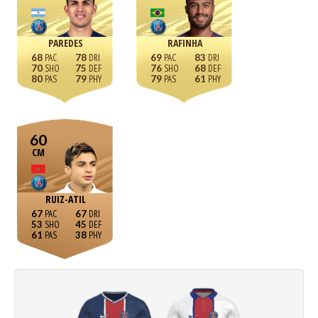
PAREDES
RAFINHA
68
78
69
83
70
75
76
68
80
79
79
61
60
CM
RUIZ-ATIL
67
67
53
45
61
38