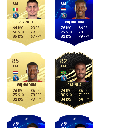
CM
CM
VERRATTI
WIJNALDUM
64
90
76
86
60
79
75
78
85
67
81
79
85
82
CM
CM
WIJNALDUM
RAFINHA
76
86
74
86
75
78
80
71
81
79
84
64
79
79