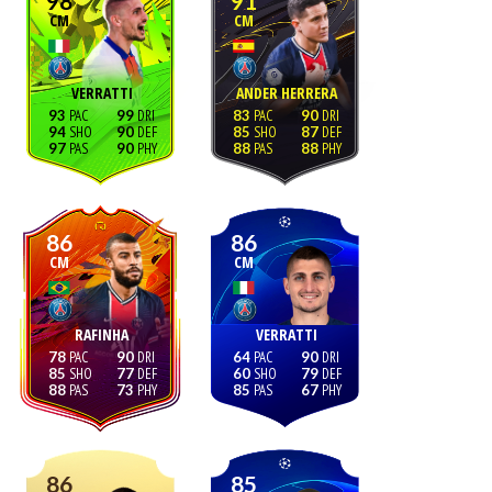
98
91
CM
CM
VERRATTI
ANDER HERRERA
93
99
83
90
94
90
85
87
97
90
88
88
86
86
CM
CM
RAFINHA
VERRATTI
78
90
64
90
85
77
60
79
88
73
85
67
86
85