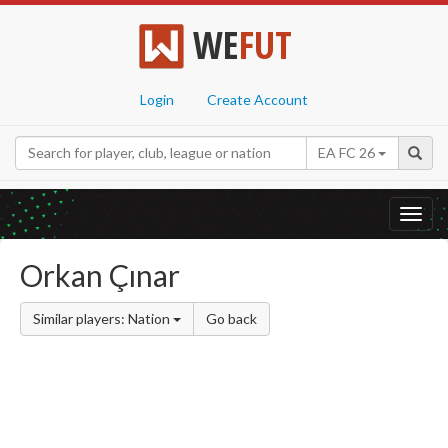
WE
FUT
Login
Create Account
EA FC 26
Toggl
navig
Orkan Çınar
Similar players: Nation
Go back