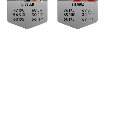
CIVELEK
YILMAZ
77
68
76
67
56
30
65
34
60
56
60
67