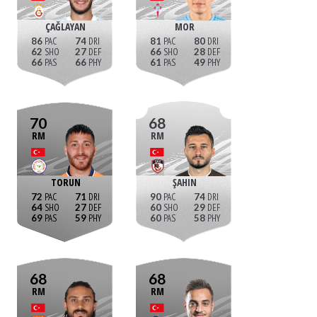
ÇAĞLAYAN
MOR
86
74
81
80
62
27
66
28
66
66
61
49
70
68
RM
RM
TORUN
ŞAHIN
72
71
90
74
64
27
60
29
69
59
60
58
68
68
RM
RM