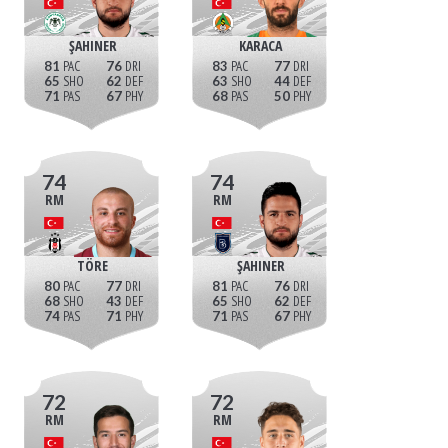
ŞAHINER
KARACA
81
76
83
77
65
62
63
44
71
67
68
50
74
74
RM
RM
TÖRE
ŞAHINER
80
77
81
76
68
43
65
62
74
71
71
67
72
72
RM
RM