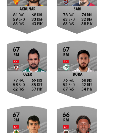
AKBUNAR
SARI
81
68
78
74
59
33
63
32
63
43
63
38
67
67
RM
RM
ÖZER
BORA
77
69
76
68
58
35
52
42
62
57
67
54
67
66
RM
RM