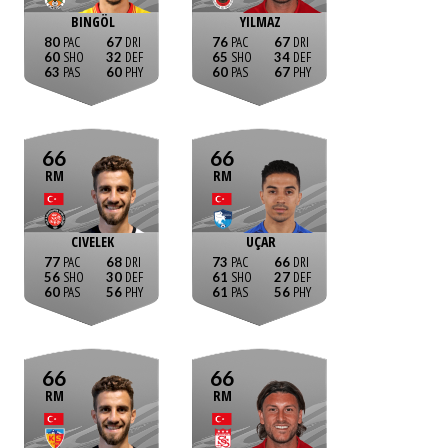
BINGÖL
YILMAZ
80
67
76
67
60
32
65
34
63
60
60
67
66
66
RM
RM
CIVELEK
UÇAR
77
68
73
66
56
30
61
27
60
56
61
56
66
66
RM
RM