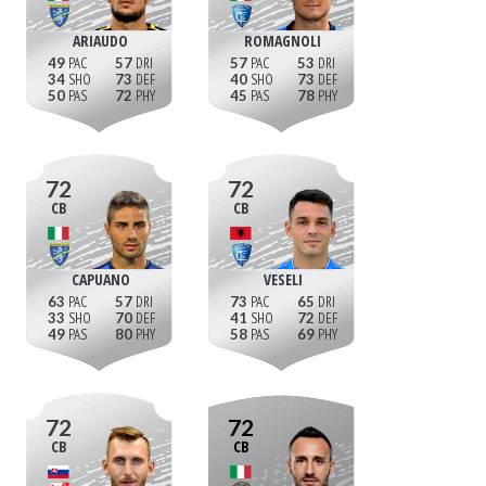
ARIAUDO
ROMAGNOLI
49
57
57
53
34
73
40
73
50
72
45
78
72
72
CB
CB
CAPUANO
VESELI
63
57
73
65
33
70
41
72
49
80
58
69
72
72
CB
CB