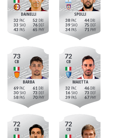
DAINELLI
SPOLLI
32
52
38
44
33
76
39
75
43
65
34
71
73
72
CB
CB
BARBA
MAIETTA
69
61
32
46
30
73
16
73
58
70
39
67
72
72
CB
CB