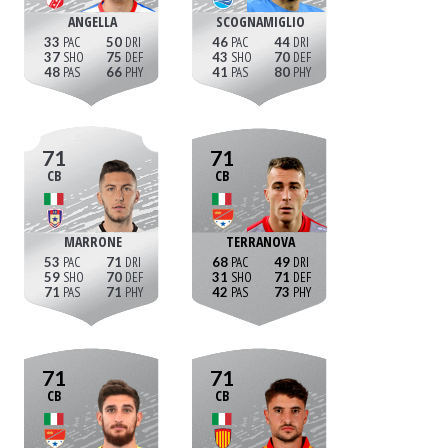
ANGELLA
SCOGNAMIGLIO
33
50
46
44
37
75
43
70
48
66
41
80
71
71
CB
CB
MARRONE
TERRANOVA
53
71
68
49
59
70
31
71
71
71
42
73
71
71
CB
CB