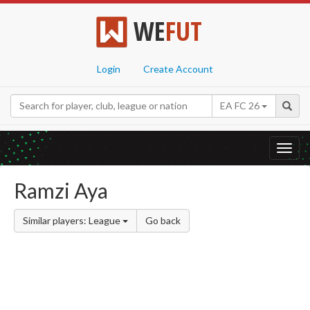
WE
FUT
Login
Create Account
EA FC 26
Toggl
navig
Ramzi Aya
Similar players: League
Go back