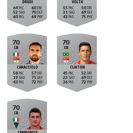
DRUDI
VOLTA
64
60
55
50
52
70
31
69
60
69
43
75
70
70
CB
CB
CARACCIOLO
CLAITON
58
57
45
52
19
71
23
69
43
72
36
72
70
CB
CAMPORESE