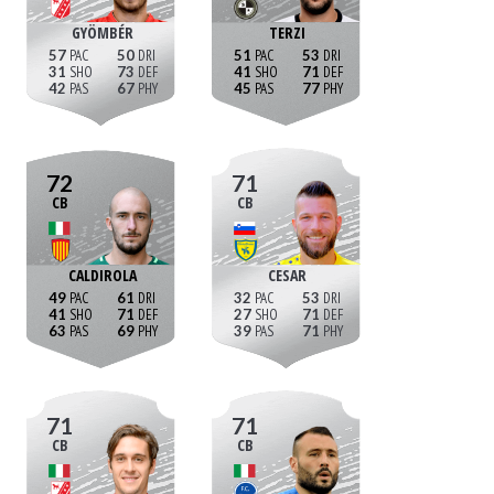
GYÖMBÉR
TERZI
57
50
51
53
31
73
41
71
42
67
45
77
72
71
CB
CB
CALDIROLA
CESAR
49
61
32
53
41
71
27
71
63
69
39
71
71
71
CB
CB