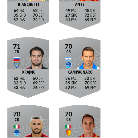
BIANCHETTI
ANTEI
64
58
49
48
35
70
27
72
52
74
41
69
71
70
CB
CB
KRAJNC
CAMPAGNARO
62
60
36
52
32
69
39
70
53
76
52
69
70
70
CB
CB