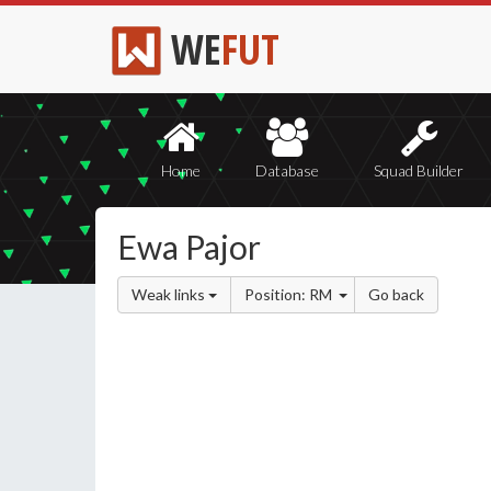
WE
FUT
Home
Database
Squad Builder
Ewa Pajor
Weak links
Position: RM
Go back