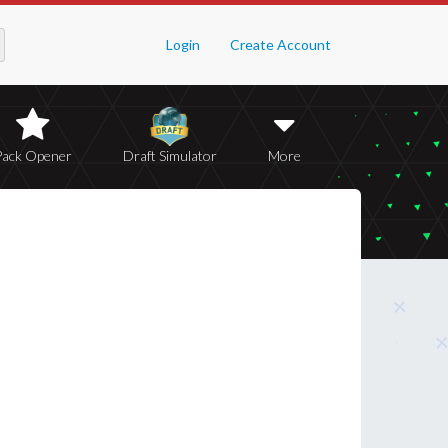
Login
Create Account
Pack Opener
Draft Simulator
More