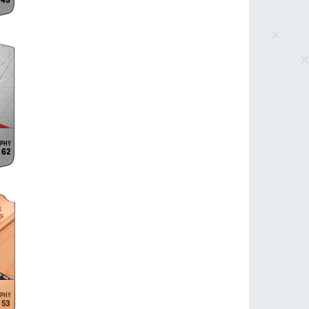
49
62
53