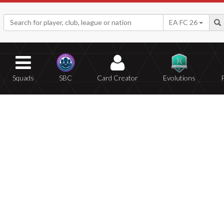
EA FC 26
Squads
SBC
Card Creator
Evolutions