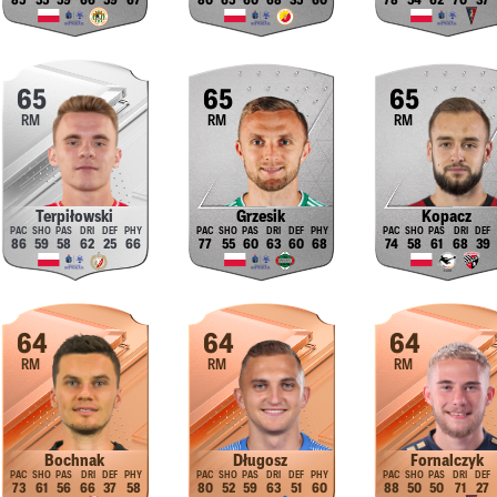
85
55
59
66
59
67
80
65
60
68
35
60
78
54
62
70
37
65
65
65
RM
RM
RM
Terpiłowski
Grzesik
Kopacz
86
59
58
62
25
66
77
55
60
63
60
68
74
58
61
68
39
64
64
64
RM
RM
RM
Bochnak
Długosz
Fornalczyk
73
61
56
66
37
58
80
52
59
63
51
60
88
50
50
71
27