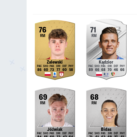
76
71
RM
RM
Zalewski
Kądzior
86
60
73
77
60
58
89
66
68
70
46
66
69
68
RM
RM
Jóźwiak
Bidas