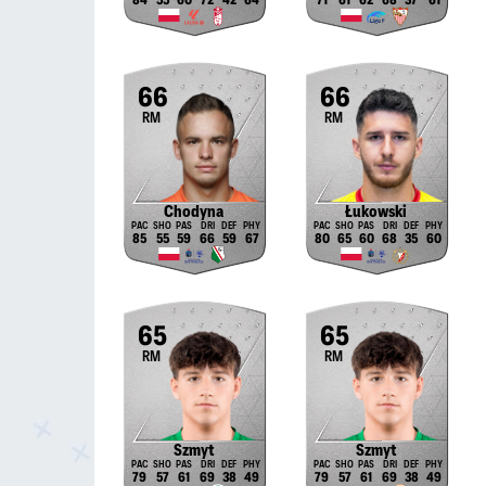
84
55
60
72
42
64
71
61
62
68
37
61
66
66
RM
RM
Chodyna
Łukowski
85
55
59
66
59
67
80
65
60
68
35
60
65
65
RM
RM
Szmyt
Szmyt
79
57
61
69
38
49
79
57
61
69
38
49