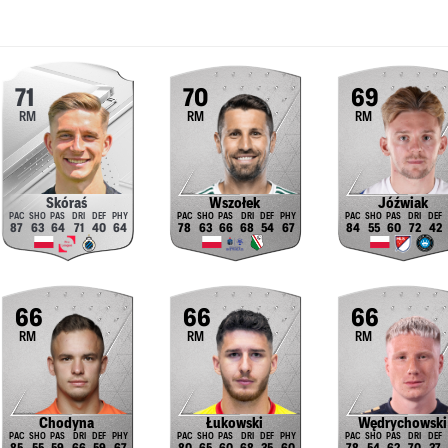
71
70
69
RM
RM
RM
Skóraś
Wszołek
Jóźwiak
87
63
64
71
40
64
78
63
66
68
54
67
84
55
60
72
42
66
66
66
RM
RM
RM
Chodyna
Łukowski
Wędrychowski