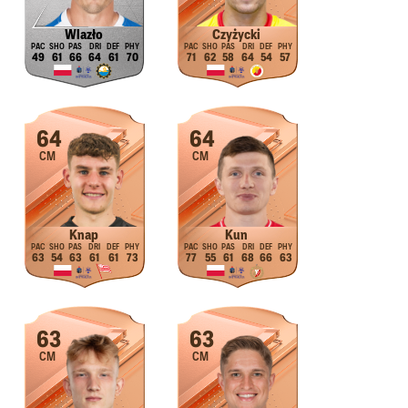
Wlazło
Czyżycki
49
61
66
64
61
70
71
62
58
64
54
57
64
64
CM
CM
Knap
Kun
63
54
63
61
61
73
77
55
61
68
66
63
63
63
CM
CM