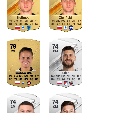
Zieliński
Zieliński
81
77
81
86
71
63
81
77
81
86
71
63
79
74
CM
CM
Grabowska
Klich
65
72
81
83
63
63
64
71
74
72
66
71
74
74
CM
CM