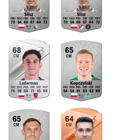
Slisz
Slisz
70
54
66
67
64
72
70
54
66
67
64
72
68
65
CM
CM
Lederman
Kopczyński
76
59
68
71
55
66
54
54
61
63
62
68
65
64
CM
CM