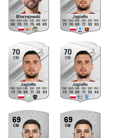
Mierzejewski
Jagiełło
68
70
73
75
48
69
73
70
69
71
53
63
70
70
CM
CM
Jagiełło
Jagiełło
73
70
69
71
53
63
73
70
69
71
53
63
69
69
CM
CM