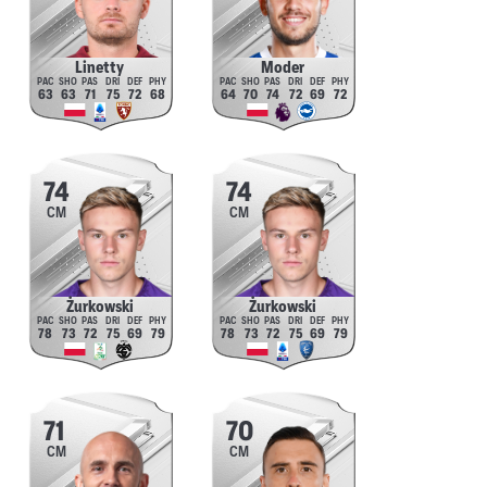
Linetty
Moder
63
63
71
75
72
68
64
70
74
72
69
72
74
74
CM
CM
Żurkowski
Żurkowski
78
73
72
75
69
79
78
73
72
75
69
79
71
70
CM
CM