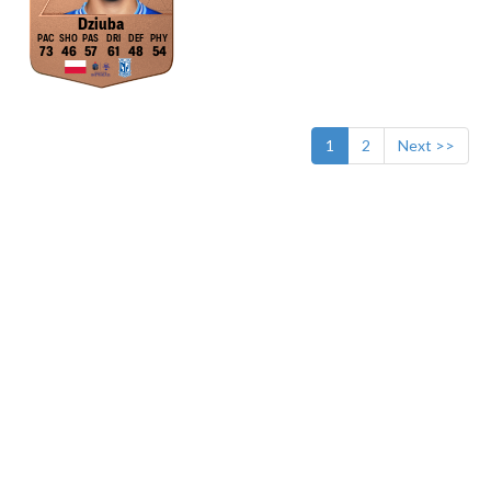
Dziuba
73
46
57
61
48
54
1
2
Next >>