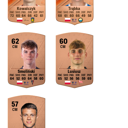
Kowalczyk
Trąbka
72
60
64
66
42
61
68
61
60
66
49
58
62
60
CM
CM
Smoliński
Lusiusz
64
52
60
64
58
60
65
52
56
56
59
69
57
CM