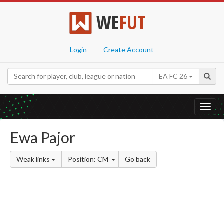
WE
FUT
Login
Create Account
EA FC 26
Toggl
navig
Ewa Pajor
Weak links
Position: CM
Go back