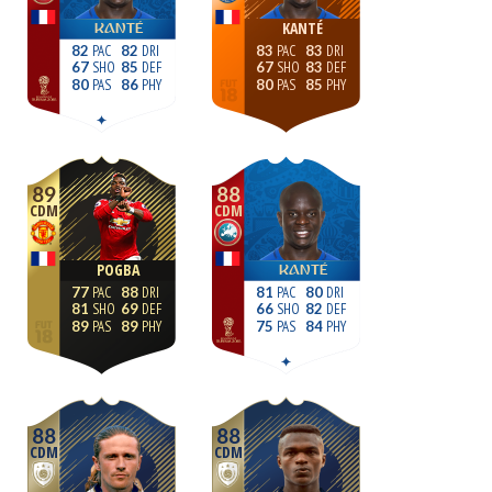
KANTÉ
KANTÉ
82
82
83
83
67
85
67
83
80
86
80
85
89
88
CDM
CDM
POGBA
KANTÉ
77
88
81
80
81
69
66
82
89
89
75
84
88
88
CDM
CDM