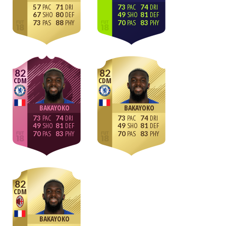
57
71
73
74
67
80
49
81
73
88
70
83
82
82
CDM
CDM
BAKAYOKO
BAKAYOKO
73
74
73
74
49
81
49
81
70
83
70
83
82
CDM
BAKAYOKO