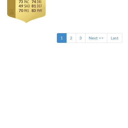
73
74
49
81
70
83
1
2
3
Next >>
Last