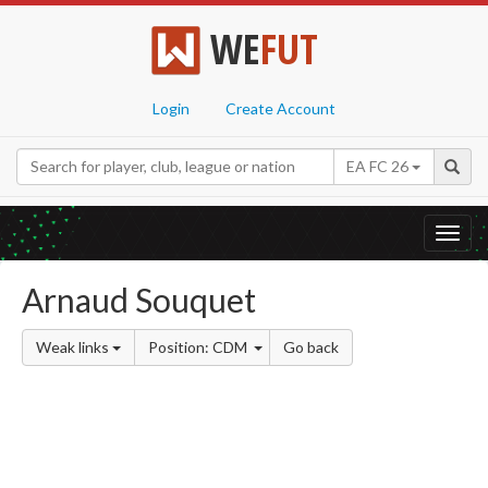
WE
FUT
Login
Create Account
EA FC 26
Toggl
navig
Arnaud Souquet
Weak links
Position: CDM
Go back