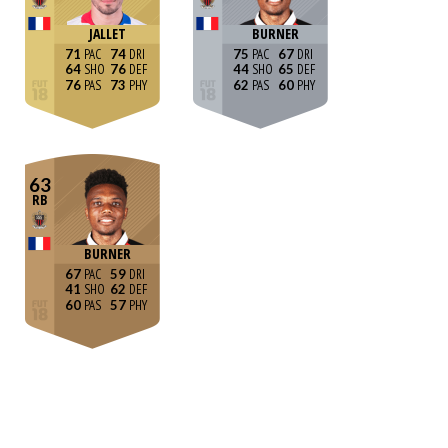
JALLET
BURNER
71
74
75
67
64
76
44
65
76
73
62
60
63
RB
BURNER
67
59
41
62
60
57