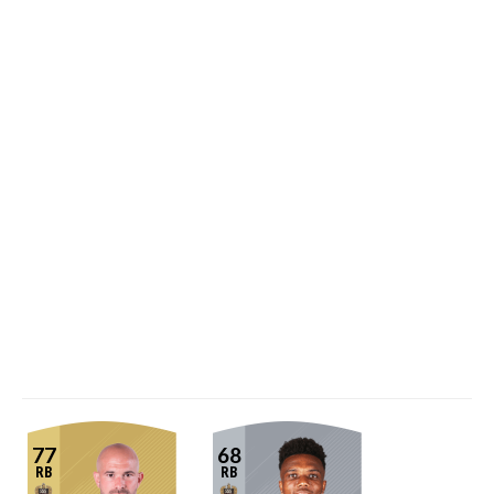
77
68
RB
RB