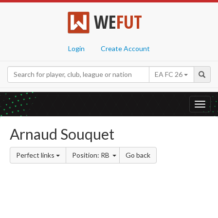
WE
FUT
Login
Create Account
EA FC 26
Toggl
navig
Arnaud Souquet
Perfect links
Position: RB
Go back