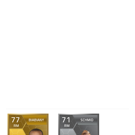
77
71
BIABIANY
SCHMID
RM
RM