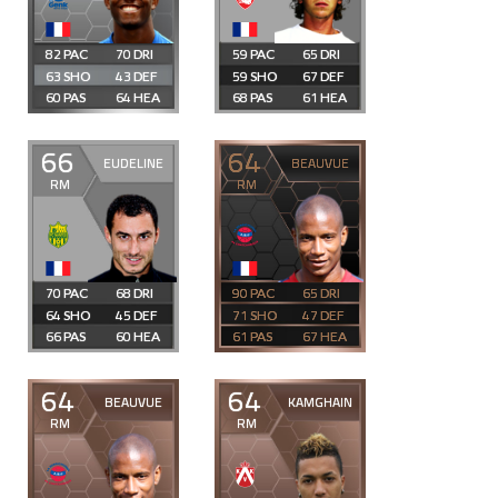
82
70
59
65
63
43
59
67
60
64
68
61
66
64
EUDELINE
BEAUVUE
RM
RM
70
68
90
65
64
45
71
47
66
60
61
67
64
64
BEAUVUE
KAMGHAIN
RM
RM