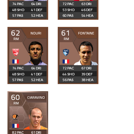
74
64
72
63
48
41
53
46
57
52
60
54
62
61
NOURI
FONTAINE
RM
RM
74
64
72
67
48
41
44
39
57
52
56
38
60
CIARAVINO
RM
82
61