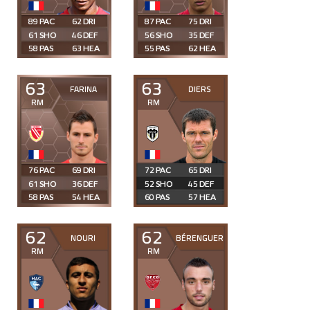
89
62
87
75
61
46
56
35
58
63
55
62
63
63
FARINA
DIERS
RM
RM
76
69
72
65
61
36
52
45
58
54
60
57
62
62
NOURI
BÉRENGUER
RM
RM