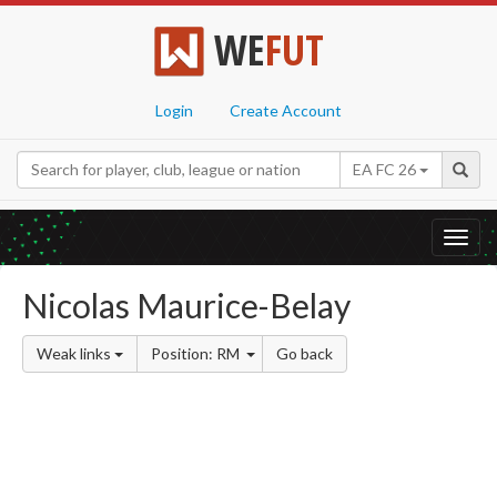
WE
FUT
Login
Create Account
EA FC 26
Toggl
navig
Nicolas Maurice-Belay
Weak links
Position: RM
Go back