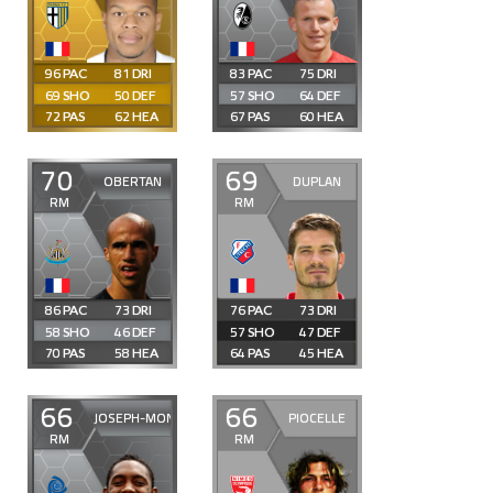
96
81
83
75
69
50
57
64
72
62
67
60
70
69
OBERTAN
DUPLAN
RM
RM
86
73
76
73
58
46
57
47
70
58
64
45
66
66
JOSEPH-MONROSE
PIOCELLE
RM
RM