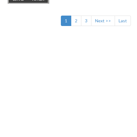
1
2
3
Next >>
Last