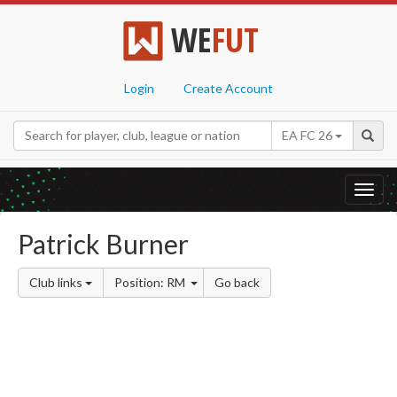
WE
FUT
Login
Create Account
EA FC 26
Toggl
navig
Patrick Burner
Club links
Position: RM
Go back