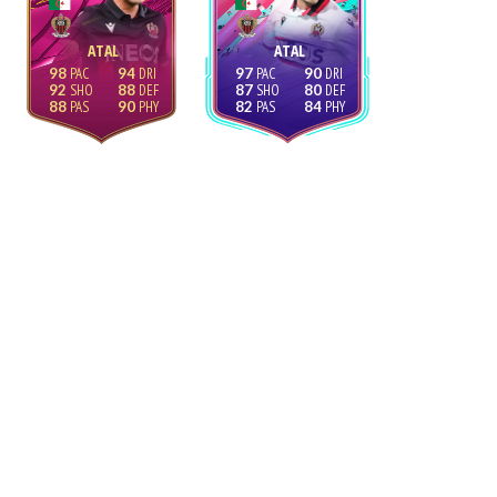
ATAL
ATAL
98
94
97
90
92
88
87
80
88
90
82
84