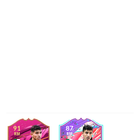
91
87
RM
RM