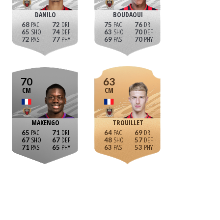
DANILO
BOUDAOUI
68
72
75
76
65
74
63
70
72
77
69
70
70
63
CM
CM
MAKENGO
TROUILLET
65
71
64
69
67
67
48
57
71
65
63
53