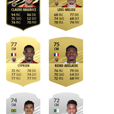
CLAUDE-MAURICE
LEES-MELOU
94
86
68
77
75
52
74
68
76
70
78
74
77
75
CM
CM
CYPRIEN
REINE-ADÉLAÏDE
72
78
76
79
77
74
70
54
77
77
72
68
74
72
CM
CM