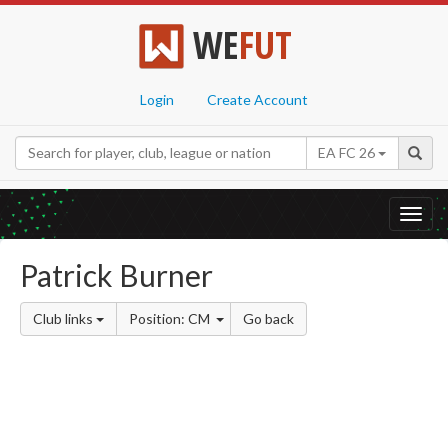
WE
FUT
Login
Create Account
EA FC 26
Toggl
navig
Patrick Burner
Club links
Position: CM
Go back