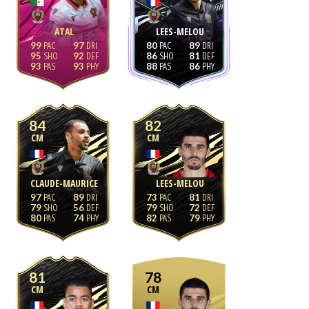
ATAL
LEES-MELOU
99
97
80
89
95
92
86
81
93
93
88
86
84
82
CM
CM
CLAUDE-MAURICE
LEES-MELOU
97
89
73
81
79
56
79
72
80
74
82
79
81
78
CM
CM