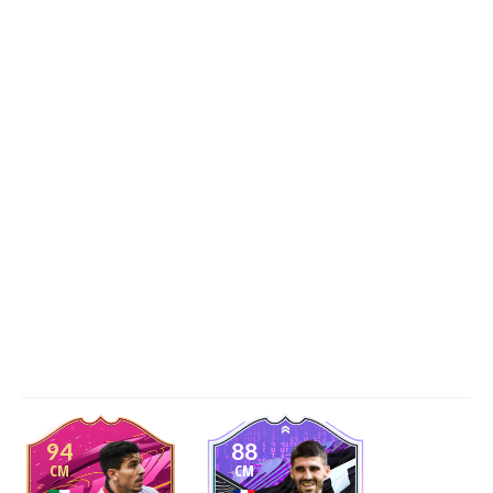
94
88
CM
CM