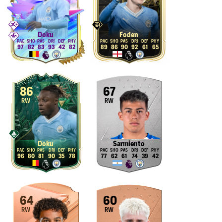
Doku
Foden
97
82
83
93
42
82
89
86
90
92
61
65
86
67
RW
RW
Doku
Sarmiento
96
80
81
90
35
78
77
62
61
74
39
42
64
60
RW
RW