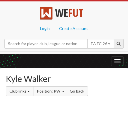
WE
FUT
Login
Create Account
EA FC 26
Toggl
navig
Kyle Walker
Club links
Position: RW
Go back