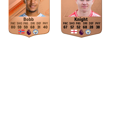
Bobb
Knight
80
59
59
68
31
40
67
57
52
68
28
38