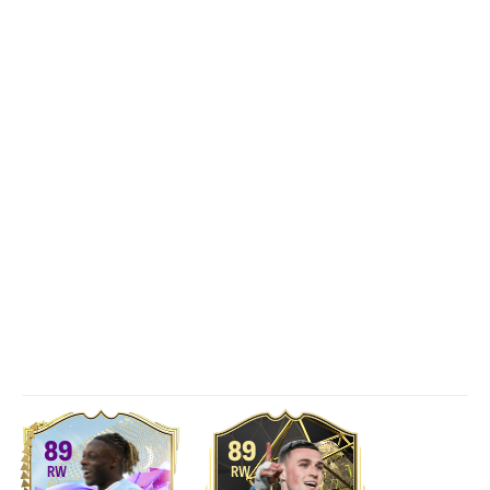
89
89
RW
RW