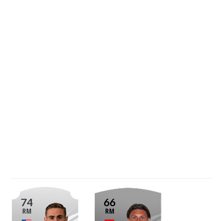
74
66
RM
RM