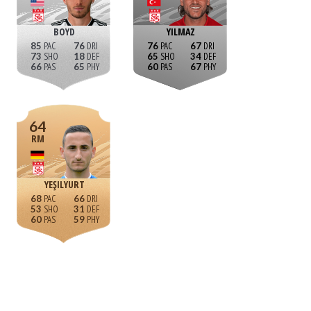
BOYD
YILMAZ
85
76
76
67
73
18
65
34
66
65
60
67
64
RM
YEŞILYURT
68
66
53
31
60
59