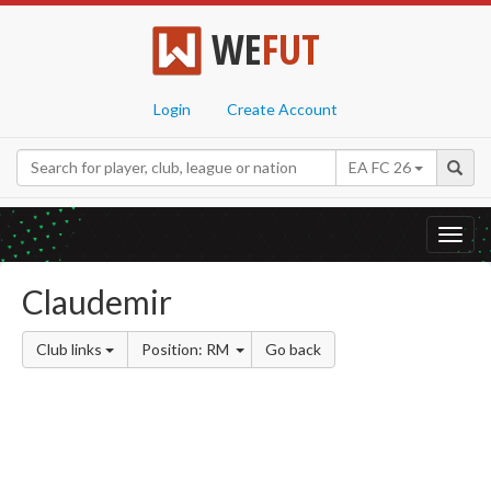
WE
FUT
Login
Create Account
EA FC 26
Toggl
navig
Claudemir
Club links
Position: RM
Go back