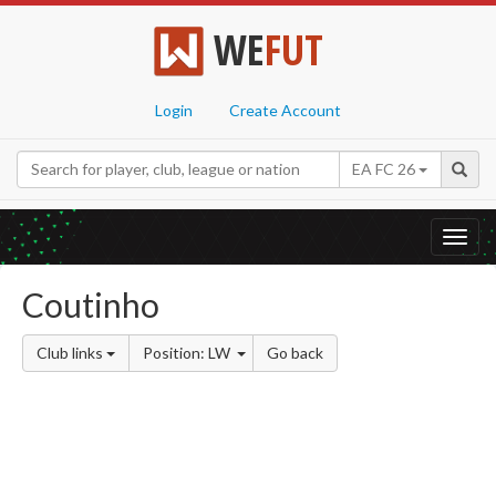
WE
FUT
Login
Create Account
EA FC 26
Toggl
navig
Coutinho
Club links
Position: LW
Go back