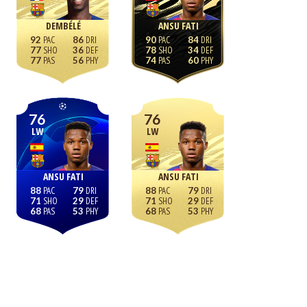
DEMBÉLÉ
ANSU FATI
92
86
90
84
77
36
78
34
77
56
74
60
76
76
LW
LW
ANSU FATI
ANSU FATI
88
79
88
79
71
29
71
29
68
53
68
53