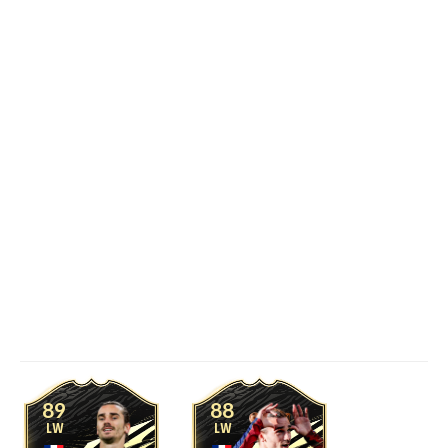
89
88
LW
LW