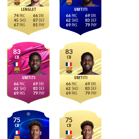
LENGLET
UMTITI
74
66
66
69
45
87
62
83
67
81
69
79
83
83
CB
CB
UMTITI
UMTITI
66
69
66
69
62
83
62
83
69
79
69
79
75
75
CB
CB