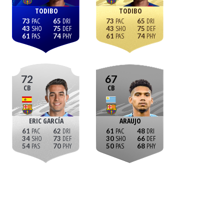
TODIBO
TODIBO
73
65
73
65
43
75
43
75
61
74
61
74
72
67
CB
CB
ERIC GARCÍA
ARAUJO
61
62
61
48
34
73
30
66
54
70
50
68