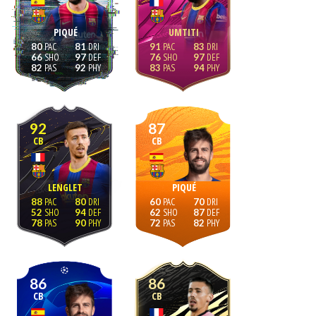
PIQUÉ
UMTITI
80
81
91
83
66
97
76
97
82
92
83
94
92
87
CB
CB
LENGLET
PIQUÉ
88
80
60
70
52
94
62
87
78
90
72
82
86
86
CB
CB