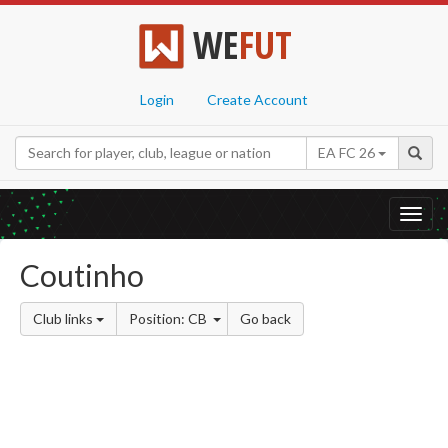
WE
FUT
Login
Create Account
EA FC 26
Toggl
navig
Coutinho
Club links
Position: CB
Go back