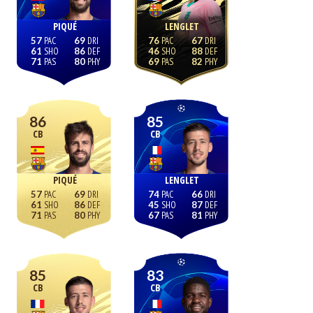
PIQUÉ
LENGLET
57
69
76
67
61
86
46
88
71
80
69
82
86
85
CB
CB
PIQUÉ
LENGLET
57
69
74
66
61
86
45
87
71
80
67
81
85
83
CB
CB