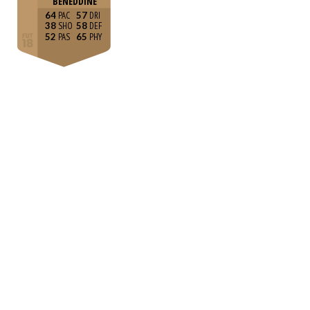
BENEDDINE
64
57
38
58
52
65