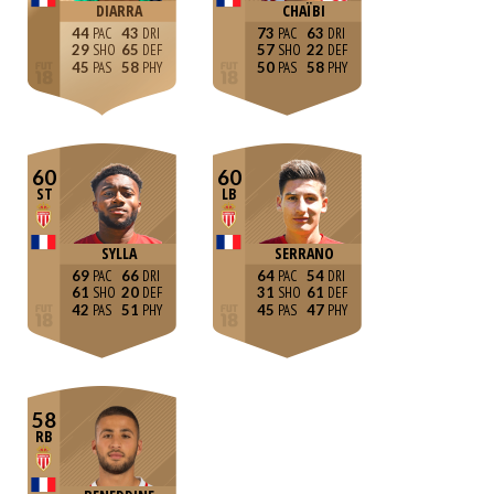
DIARRA
CHAÏBI
44
43
73
63
29
65
57
22
45
58
50
58
60
60
ST
LB
SYLLA
SERRANO
69
66
64
54
61
20
31
61
42
51
45
47
58
RB