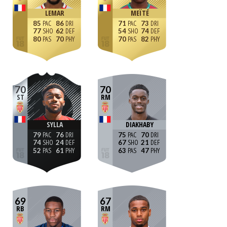
LEMAR
MEÏTÉ
85
86
71
73
77
62
54
74
80
70
70
82
70
70
ST
RM
SYLLA
DIAKHABY
79
76
75
70
74
24
67
21
52
61
63
47
69
67
RB
RM