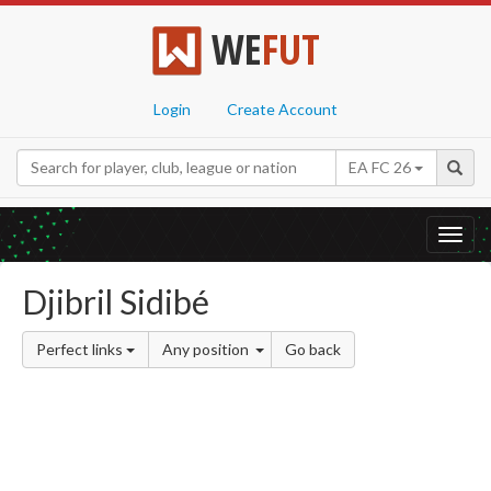
WE
FUT
Login
Create Account
EA FC 26
Toggl
navig
Djibril Sidibé
Perfect links
Any position
Go back