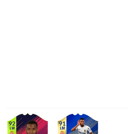
92
91
LW
LM