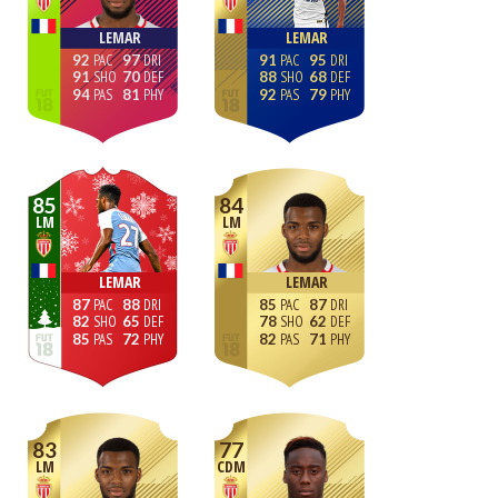
LEMAR
LEMAR
92
97
91
95
91
70
88
68
94
81
92
79
85
84
LM
LM
LEMAR
LEMAR
87
88
85
87
82
65
78
62
85
72
82
71
83
77
LM
CDM