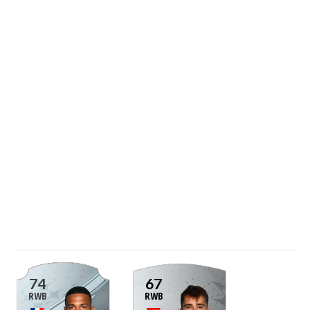
74
67
RWB
RWB