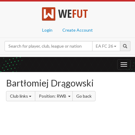
WE
FUT
Login
Create Account
EA FC 26
Toggl
navig
Bartłomiej Drągowski
Club links
Position: RWB
Go back