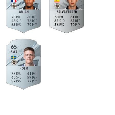
AMIAN
SALVA FERRER
78
68
68
61
48
72
35
65
63
79
56
70
65
RWB
HOLM
77
61
60
59
57
77