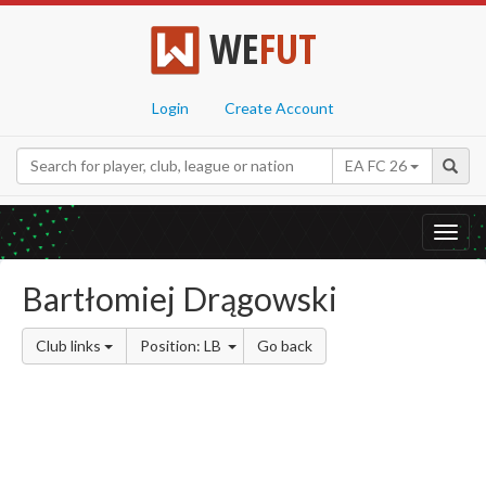
WE
FUT
Login
Create Account
EA FC 26
Toggl
navig
Bartłomiej Drągowski
Club links
Position: LB
Go back