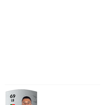
69
LB