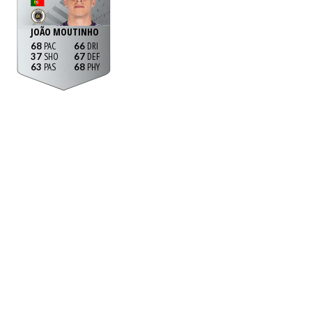
JOÃO MOUTINHO
68
66
37
67
63
68