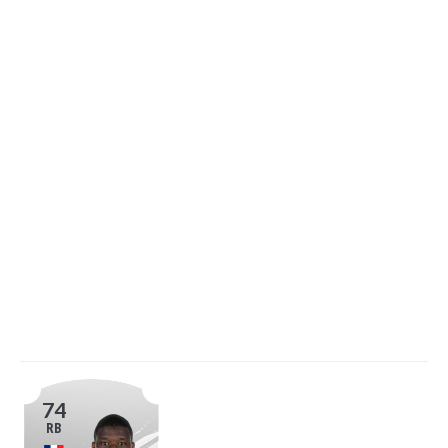
74
RB