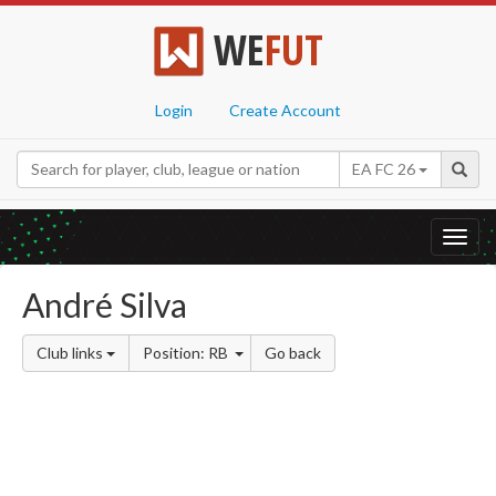
WE
FUT
Login
Create Account
EA FC 26
Toggl
navig
André Silva
Club links
Position: RB
Go back