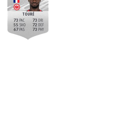
TOURÉ
73
73
55
72
67
73