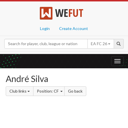
WE
FUT
Login
Create Account
EA FC 26
Toggl
navig
André Silva
Club links
Position: CF
Go back