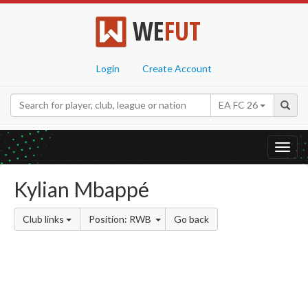
WE
FUT
Login
Create Account
EA FC 26
Toggl
navig
Kylian Mbappé
Club links
Position: RWB
Go back