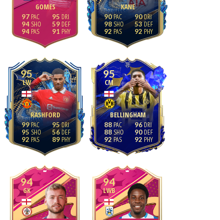
GOMES
KANE
97
95
90
90
94
59
98
53
94
91
92
92
95
95
LW
CM
RASHFORD
BELLINGHAM
99
95
88
96
95
56
88
90
92
89
92
92
94
94
GK
LWB