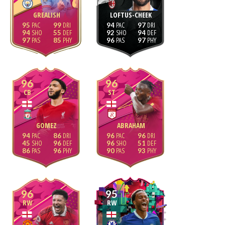
GREALISH
LOFTUS-CHEEK
95
99
94
97
94
55
92
94
97
85
96
97
96
96
CB
ST
GOMEZ
ABRAHAM
94
86
96
96
45
96
96
51
86
96
90
93
96
95
RW
RW