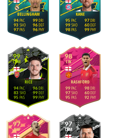
BELLINGHAM
KANE
94
99
95
97
93
96
99
60
97
96
98
99
99
98
CDM
LW
RICE
RASHFORD
94
96
99
98
83
99
97
60
95
99
95
92
97
97
RW
CAM