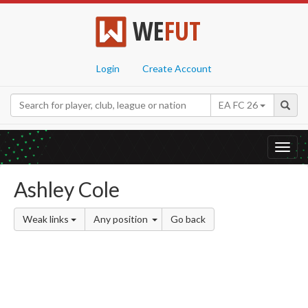
WE
FUT
Login
Create Account
EA FC 26
Toggl
navig
Ashley Cole
Weak links
Any position
Go back