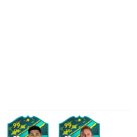
99
99
CM
ST