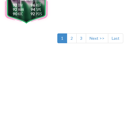
92
96
92
94
90
92
1
2
3
Next >>
Last