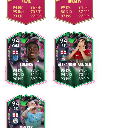
SAVIN
HEADLEY
94
96
99
94
95
70
80
87
93
97
87
97
94
94
CAM
ST
LUMEKA
ALEXANDER-ARNOLD
94
93
95
94
94
61
94
70
90
89
93
89
94
GK
WALKER