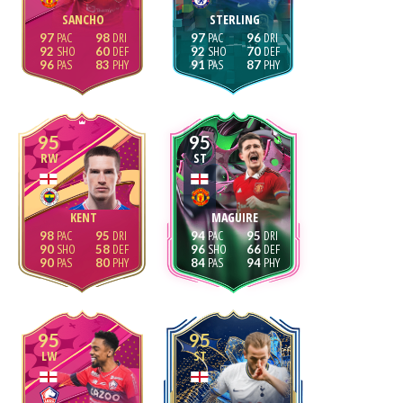
SANCHO
STERLING
97
98
97
96
92
60
92
70
96
83
91
87
95
95
RW
ST
KENT
MAGUIRE
98
95
94
95
90
58
96
66
90
80
84
94
95
95
LW
ST