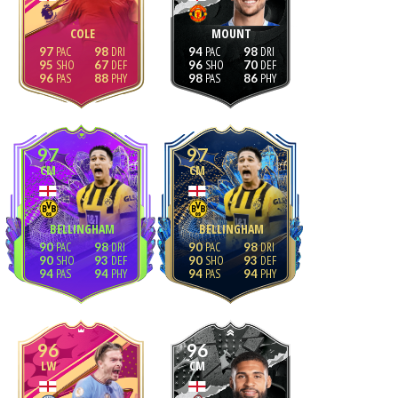
COLE
MOUNT
97
98
94
98
95
67
96
70
96
88
98
86
97
97
CM
CM
BELLINGHAM
BELLINGHAM
90
98
90
98
90
93
90
93
94
94
94
94
96
96
LW
CM