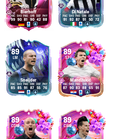
Bierhoff
Di Natale
99
90
81
90
42
88
91
92
87
91
50
72
89
89
LM
ST
Sneijder
Mandžukić
85
85
91
87
55
76
87
90
83
88
65
91
89
89
CDM
CAM