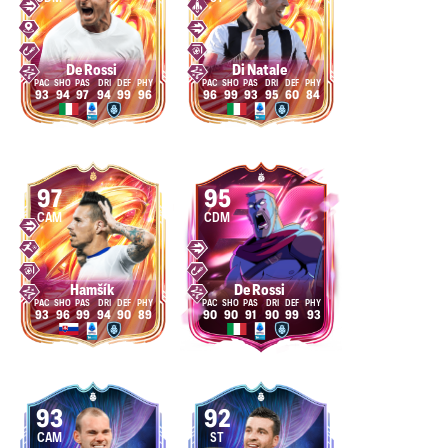
De Rossi
Di Natale
93
94
97
94
99
96
96
99
93
95
60
84
97
95
CAM
CDM
Hamšík
De Rossi
93
96
99
94
90
89
90
90
91
90
99
93
93
92
CAM
ST