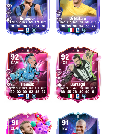
Sneijder
Di Natale
91
91
94
91
61
81
94
95
90
94
53
77
92
92
CAM
CB
Hamšík
Barzagli
89
92
99
92
85
87
88
55
78
80
99
91
91
91
CDM
RW