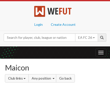
WE
FUT
Login
Create Account
EA FC 26
Toggl
navig
Maicon
Club links
Any position
Go back