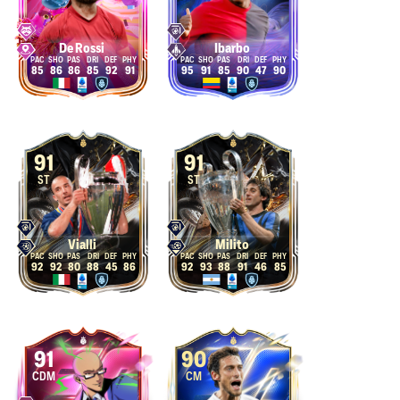
De Rossi
Ibarbo
85
86
86
85
92
91
95
91
85
90
47
90
91
91
ST
ST
Vialli
Milito
92
92
80
88
45
86
92
93
88
91
46
85
91
90
CDM
CM