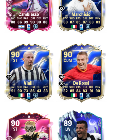
Cambiasso
Marchisio
88
86
99
90
90
88
83
87
85
87
83
83
90
90
ST
CDM
Vialli
De Rossi
91
90
73
86
43
83
82
85
84
83
91
90
90
89
ST
LW