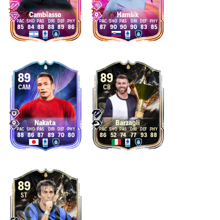
Cambiasso
Hamšík
85
84
88
88
89
86
87
90
90
90
83
85
89
89
CAM
CB
Nakata
Barzagli
88
86
87
89
70
80
86
52
74
77
93
88
89
ST