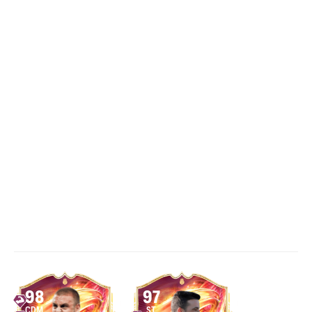
98
97
CDM
ST