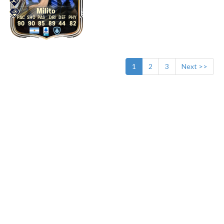
Milito
90
90
85
89
44
82
1
2
3
Next >>