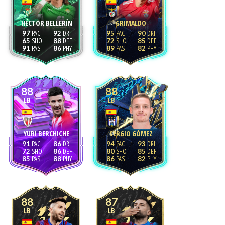
HÉCTOR BELLERÍN
GRIMALDO
97
92
95
90
65
88
72
85
91
86
89
82
88
88
LB
LB
YURI BERCHICHE
SERGIO GÓMEZ
91
86
94
93
72
86
80
85
85
88
86
82
88
87
LB
LB