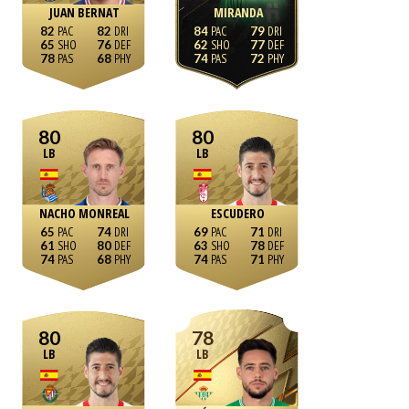
JUAN BERNAT
MIRANDA
82
82
84
79
65
76
62
77
78
68
74
72
80
80
LB
LB
NACHO MONREAL
ESCUDERO
65
74
69
71
61
80
63
78
74
68
74
71
80
78
LB
LB