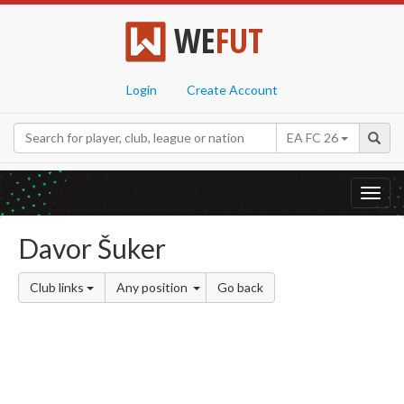
WE
FUT
Login
Create Account
EA FC 26
Toggl
navig
Davor Šuker
Club links
Any position
Go back