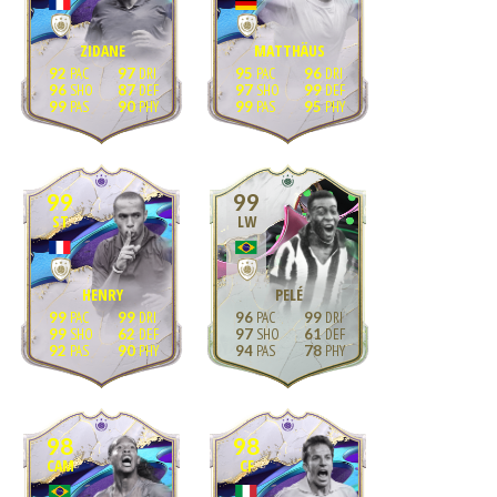
ZIDANE
MATTHÄUS
92
97
95
96
96
87
97
99
99
90
99
95
99
99
ST
LW
HENRY
PELÉ
99
99
96
99
99
62
97
61
92
90
94
78
98
98
CAM
CF