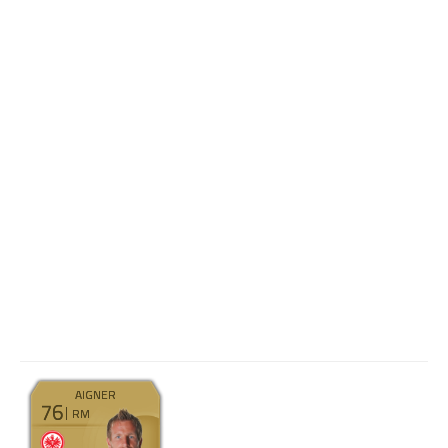
AIGNER
76
RM