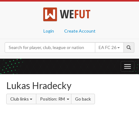
WE
FUT
Login
Create Account
EA FC 26
Toggl
navig
Lukas Hradecky
Club links
Position: RM
Go back