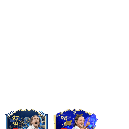
97
96
CM
CM