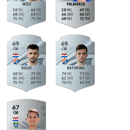
MIŠIĆ
PALAVERSA
58
66
58
69
68
64
66
66
75
71
68
72
69
69
CM
CM
BULAT
BATURINA
68
71
74
77
65
60
62
57
75
69
70
61
67
CM