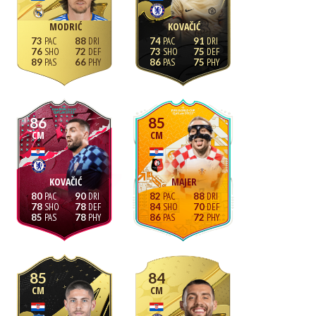
MODRIĆ
KOVAČIĆ
73
88
74
91
76
72
73
75
89
66
86
75
86
85
CM
CM
KOVAČIĆ
MAJER
80
90
82
88
78
78
84
70
85
78
86
72
85
84
CM
CM