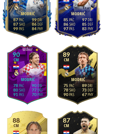
MODRIĆ
MODRIĆ
87
99
85
97
87
86
86
85
99
84
97
83
90
89
CM
CM
MODRIĆ
MODRIĆ
78
90
75
89
80
77
78
73
91
70
90
67
88
87
CM
CM