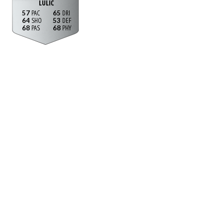
LULIĆ
57
65
64
53
68
68