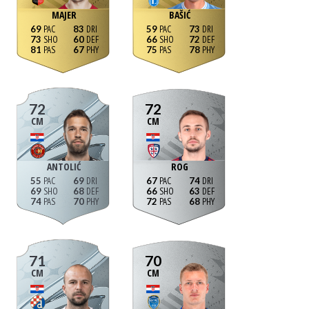
MAJER
BAŠIĆ
69
83
59
73
73
60
66
72
81
67
75
78
72
72
CM
CM
ANTOLIĆ
ROG
55
69
67
74
69
68
66
63
74
70
72
68
71
70
CM
CM