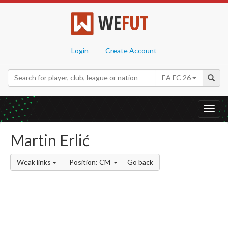
WE
FUT
Login
Create Account
EA FC 26
Toggl
navig
Martin Erlić
Weak links
Position: CM
Go back