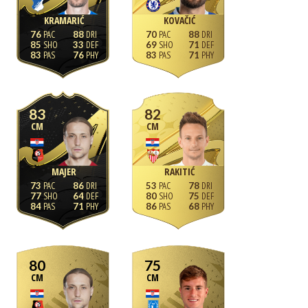
KRAMARIĆ
KOVAČIĆ
76
88
70
88
85
33
69
71
83
76
83
71
83
82
CM
CM
MAJER
RAKITIĆ
73
86
53
78
77
64
80
75
84
71
86
68
80
75
CM
CM