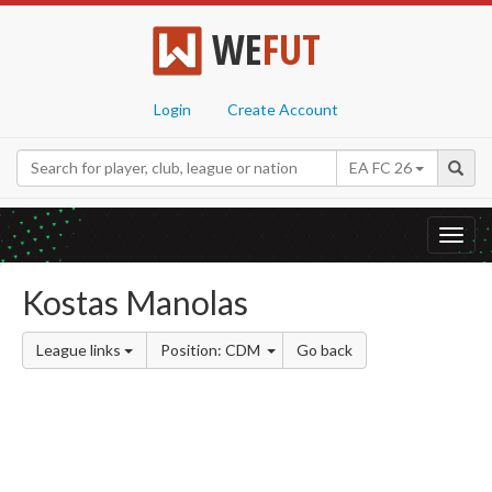
WE
FUT
Login
Create Account
EA FC 26
Toggl
navig
Kostas Manolas
League links
Position: CDM
Go back