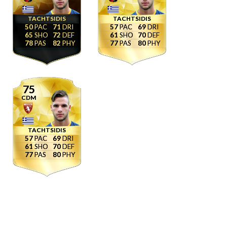
TACHTSIDIS
TACHTSIDIS
50
71
57
69
65
72
61
70
78
82
77
80
75
CDM
TACHTSIDIS
57
69
61
70
77
80