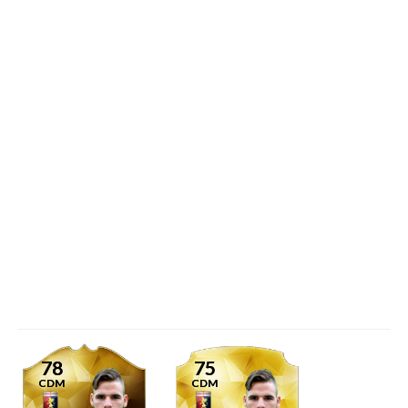
78
75
CDM
CDM