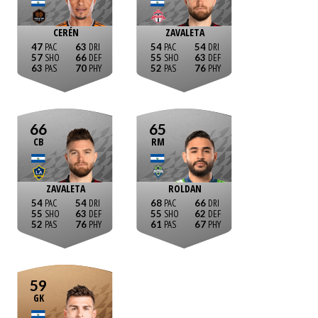
CERÉN
ZAVALETA
47
63
54
54
57
66
55
63
63
70
52
76
66
65
CB
RM
ZAVALETA
ROLDAN
54
54
68
66
55
63
55
62
52
76
61
67
59
GK