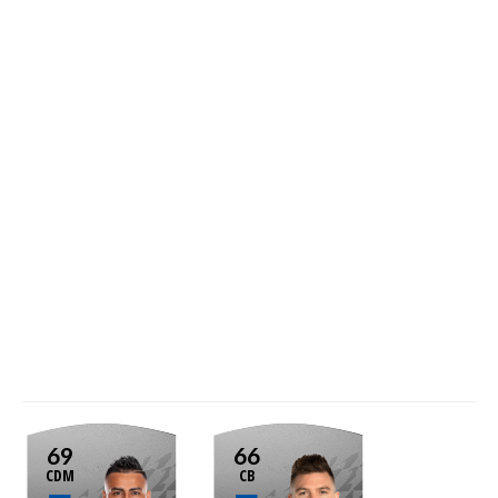
69
66
CDM
CB