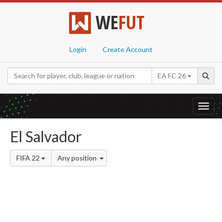
WE
FUT
Login
Create Account
EA FC 26
Toggl
navig
El Salvador
FIFA 22
Any position