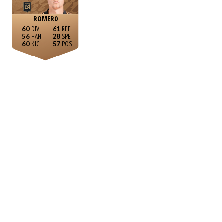
ROMERO
60
61
56
28
60
57