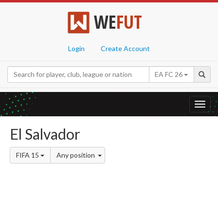
WE
FUT
Login
Create Account
EA FC 26
Toggl
navig
El Salvador
FIFA 15
Any position