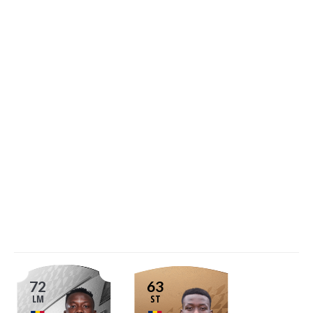
72
63
LM
ST