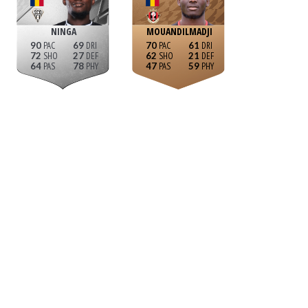
NINGA
MOUANDILMADJI
90
69
70
61
72
27
62
21
64
78
47
59