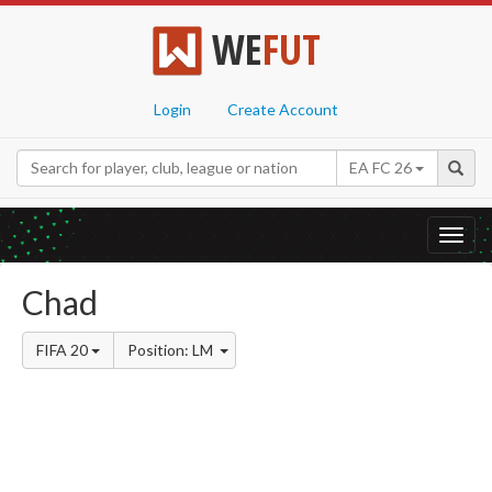
WE
FUT
Login
Create Account
EA FC 26
Toggl
navig
Chad
FIFA 20
Position: LM