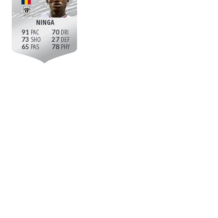
NINGA
91
70
73
27
65
78