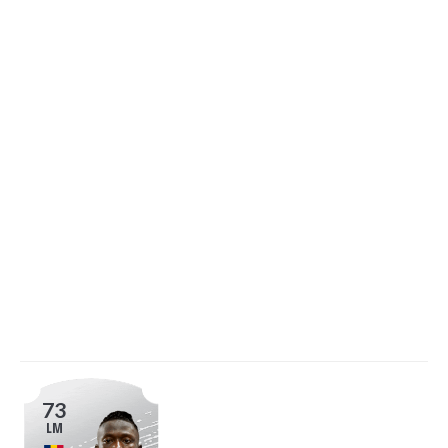
73
LM