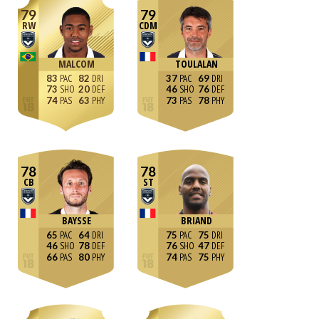
79
79
RW
CDM
MALCOM
TOULALAN
83
82
37
69
73
20
46
76
74
63
73
78
78
78
CB
ST
BAYSSE
BRIAND
65
64
75
75
46
78
76
47
66
80
74
75