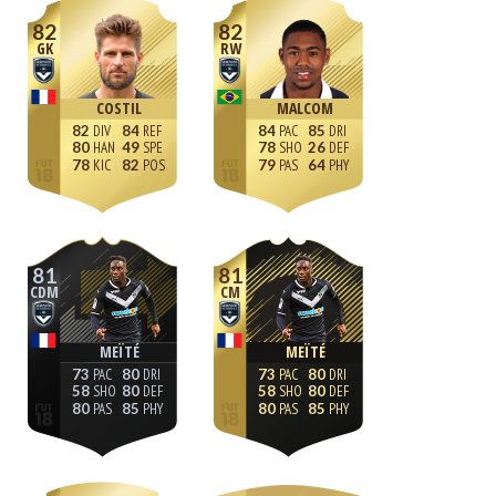
82
82
GK
RW
COSTIL
MALCOM
82
84
84
85
80
49
78
26
78
82
79
64
81
81
CDM
CM
MEÏTÉ
MEÏTÉ
73
80
73
80
58
80
58
80
80
85
80
85