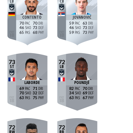
LB
CB
CONTENTO
JOVANOVIĆ
70
70
59
63
46
73
46
73
65
68
59
73
73
72
ST
LB
LABORDE
POUNDJÉ
69
71
82
70
70
32
34
69
63
75
63
67
72
72
RW
RB