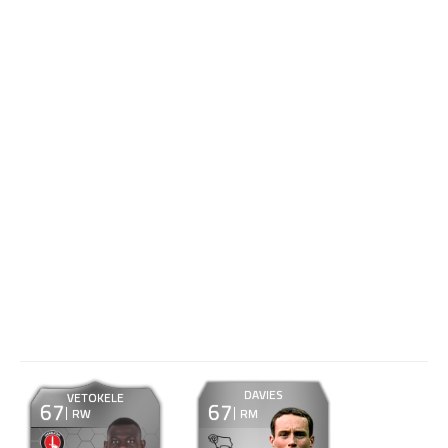
DAVIES
VETOKELE
67
67
RW
RM