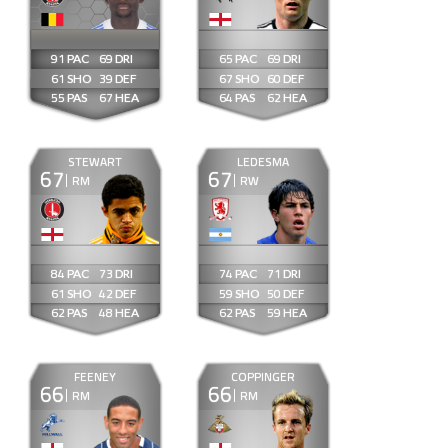
91
69
65
69
61
39
67
60
55
67
64
62
STEWART
LEDESMA
67
67
RM
RW
84
73
74
71
61
42
59
50
62
48
62
59
FEENEY
COPPINGER
66
66
RM
RM