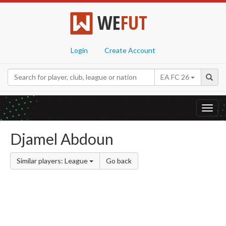
WE
FUT
Login
Create Account
EA FC 26
Toggl
navig
Djamel Abdoun
Similar players: League
Go back