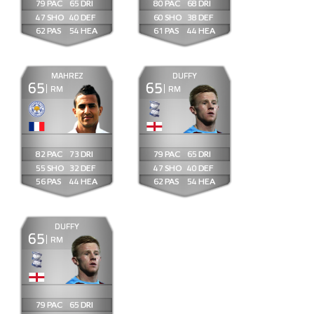
79
65
80
68
47
40
60
38
62
54
61
44
MAHREZ
DUFFY
65
65
RM
RM
82
73
79
65
55
32
47
40
56
44
62
54
DUFFY
65
RM
79
65