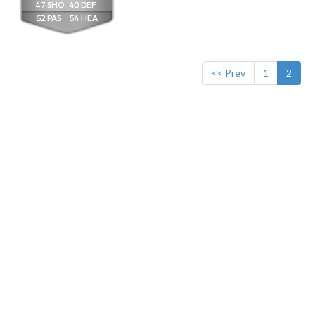
47
40
62
54
<< Prev
1
2