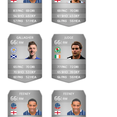
83
69
69
70
54
46
61
45
57
51
64
56
GALLAGHER
JUDGE
66
66
RM
RM
65
70
77
72
70
53
65
39
60
52
64
56
FEENEY
FEENEY
66
66
RM
RM