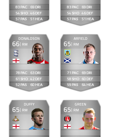
83
69
83
69
54
46
54
46
57
51
57
51
DONALDSON
ARFIELD
66
65
RM
RM
78
63
71
69
61
42
58
60
52
60
59
64
DUFFY
GREEN
65
65
RM
RM