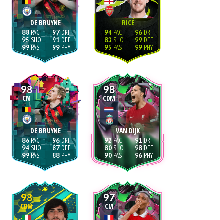
DE BRUYNE
RICE
88
97
94
96
95
91
83
99
99
99
95
99
98
98
CM
CDM
DE BRUYNE
VAN DIJK
86
96
92
91
94
87
80
98
99
88
90
96
98
97
CDM
CM