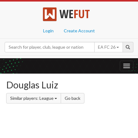
WE
FUT
Login
Create Account
EA FC 26
Toggl
navig
Douglas Luiz
Similar players: League
Go back