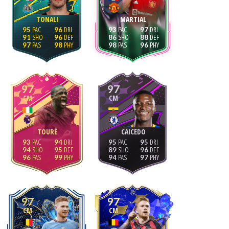
TONALI
MARTIAL
95
96
93
97
91
96
86
88
97
98
98
96
97
97
CM
CM
TOURÉ
CAICEDO
93
94
95
95
94
95
89
96
96
99
94
97
97
97
CM
CM