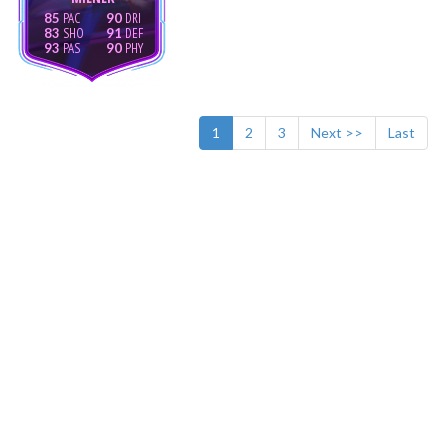
85
90
83
91
93
90
1
2
3
Next >>
Last