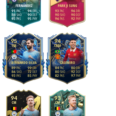
FERNÁNDEZ
PARK JI SUNG
91
94
93
96
88
90
90
90
93
95
96
92
95
94
CM
CDM
BERNARDO SILVA
CASEMIRO
89
99
84
80
86
72
80
92
93
81
82
97
94
93
CM
CM