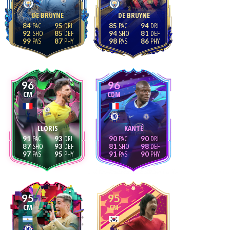
DE BRUYNE
DE BRUYNE
84
95
85
94
92
85
94
81
99
87
98
86
96
96
CM
CDM
LLORIS
KANTÉ
91
93
90
90
87
93
81
98
97
95
91
90
95
95
CM
CM