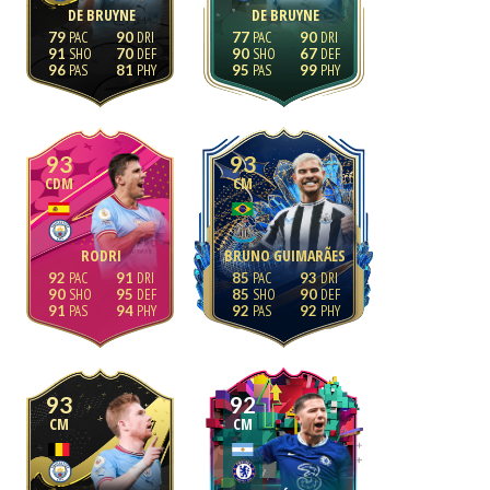
DE BRUYNE
DE BRUYNE
79
90
77
90
91
70
90
67
96
81
95
99
93
93
CDM
CM
RODRI
BRUNO GUIMARÃES
92
91
85
93
90
95
85
90
91
94
92
92
93
92
CM
CM