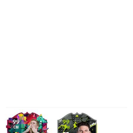
99
99
CM
CDM