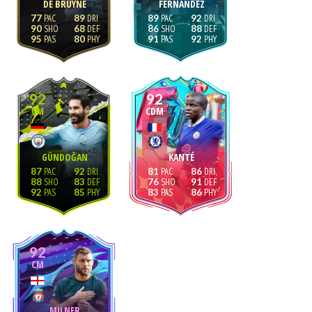
DE BRUYNE
FERNÁNDEZ
77
89
89
92
90
68
86
88
95
80
91
92
92
92
CM
CDM
GÜNDOĞAN
KANTÉ
87
92
81
86
88
83
76
91
92
85
83
86
92
CM
MILNER