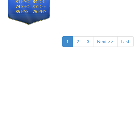
81
84
74
37
85
75
1
2
3
Next >>
Last