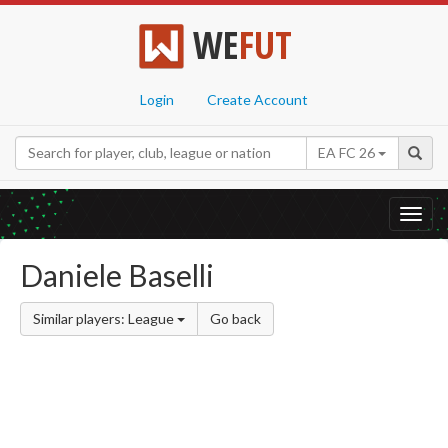
WE
FUT
Login
Create Account
EA FC 26
Toggl
navig
Daniele Baselli
Similar players: League
Go back