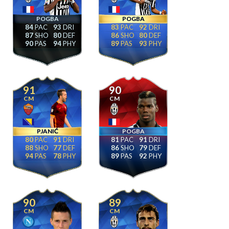
POGBA
POGBA
84
93
83
92
87
80
86
80
90
94
89
93
91
90
CM
CM
PJANIĆ
POGBA
80
91
81
91
88
77
86
79
94
78
89
92
90
89
CM
CM