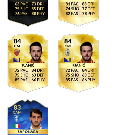
63
73
81
83
75
85
74
77
76
88
82
78
84
84
CM
CM
PJANIĆ
PJANIĆ
72
84
72
84
75
63
75
63
85
66
85
66
83
CAM
SAPONARA