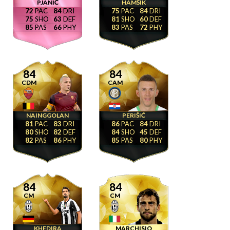
PJANIĆ
HAMŠIK
72
84
75
84
75
63
81
60
85
66
83
72
84
84
CDM
CAM
NAINGGOLAN
PERIŠIĆ
81
83
86
84
80
82
84
45
82
86
85
80
84
84
CM
CM
KHEDIRA
MARCHISIO