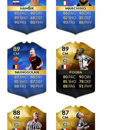
HAMŠIK
MARCHISIO
81
90
86
90
89
68
82
85
90
80
90
86
89
89
CM
CM
NAINGGOLAN
POGBA
87
88
80
90
85
87
85
78
88
90
88
91
88
87
CM
CM