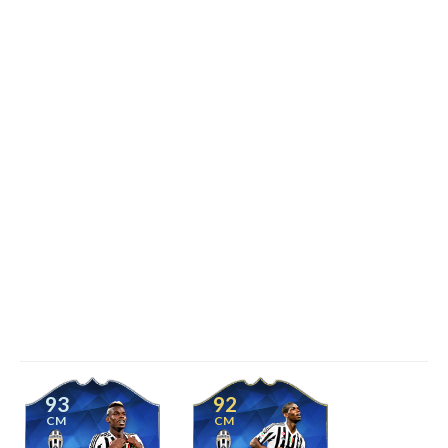
93
92
CM
CM