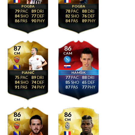
POGBA
POGBA
79
89
78
88
84
77
82
76
86
90
84
89
87
86
CM
CAM
PJANIĆ
HAMŠIK
75
89
77
88
84
74
85
65
91
74
87
77
86
86
CM
CM