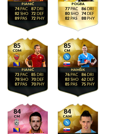
PJANIĆ
POGBA
74
87
77
86
82
72
80
74
89
72
82
88
85
85
CDM
CM
PJANIĆ
HAMŠIK
73
85
76
86
78
70
83
62
87
70
85
75
84
84
CM
CAM