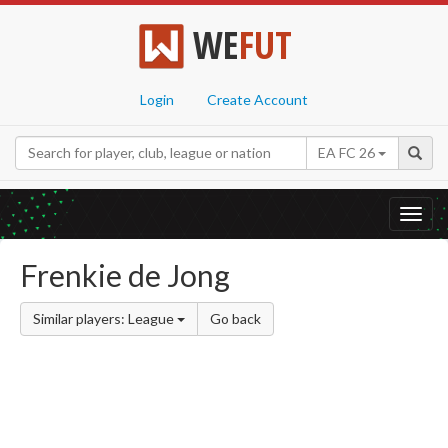
WE
FUT
Login
Create Account
EA FC 26
Toggl
navig
Frenkie de Jong
Similar players: League
Go back