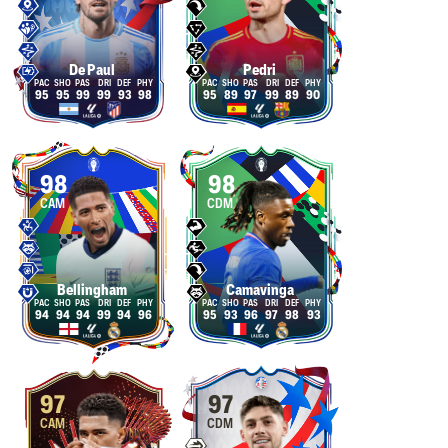
De Paul
Pedri
95
95
99
99
93
98
95
89
97
99
89
90
98
98
CAM
CDM
Bellingham
Camavinga
94
94
94
99
94
96
95
93
96
97
98
93
97
97
CAM
CDM