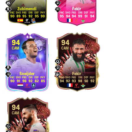
Zubimendi
Fekir
90
89
95
92
95
90
95
94
94
99
51
94
94
94
CAM
CAM
Sneijder
Fekir
90
91
96
92
62
85
94
92
93
98
50
92
94
CAM