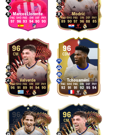
Marcos Llorente
Modrić
97
96
93
94
90
90
89
90
97
96
88
85
96
96
CM
CDM
Valverde
Tchouaméni
96
91
89
91
94
90
92
91
91
92
95
94
96
96
CM
CM