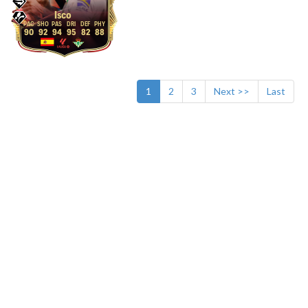
Isco
90
92
94
95
82
88
1
2
3
Next >>
Last