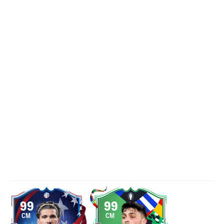
99
99
CM
CM