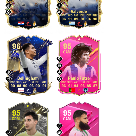
Modrić
Valverde
89
90
97
96
88
85
96
91
89
91
94
90
96
95
CM
CAM
Bellingham
Paulo Futre
90
88
90
96
90
91
96
91
94
96
85
87
95
95
CDM
CAM