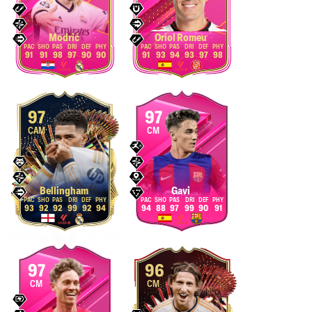
Modrić
Oriol Romeu
91
91
98
97
90
90
91
93
94
93
97
98
97
97
CAM
CM
Bellingham
Gavi
93
92
92
99
92
94
94
88
97
99
90
91
97
96
CM
CM