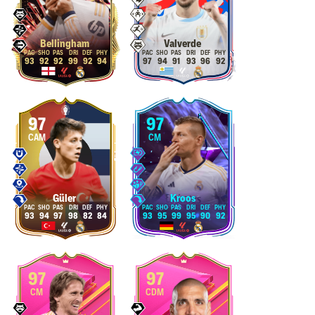
Bellingham
Valverde
93
92
92
99
92
94
97
94
91
93
96
92
97
97
CAM
CM
Güler
Kroos
93
94
97
98
82
84
93
95
99
95
90
92
97
97
CM
CDM