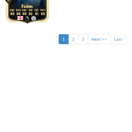
Foden
89
86
90
92
61
65
1
2
3
Next >>
Last