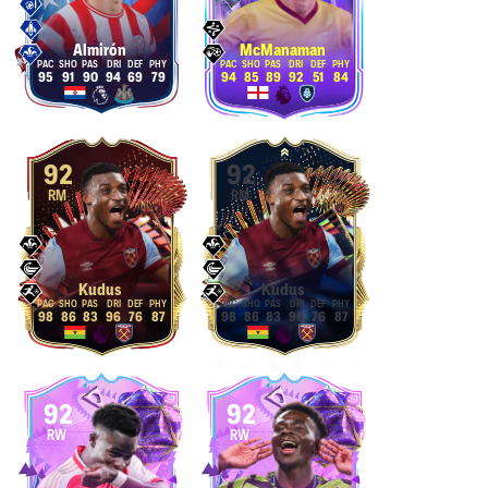
Almirón
McManaman
95
91
90
94
69
79
94
85
89
92
51
84
92
92
RM
RM
Kudus
Kudus
98
86
83
96
76
87
98
86
83
96
76
87
92
92
RW
RW