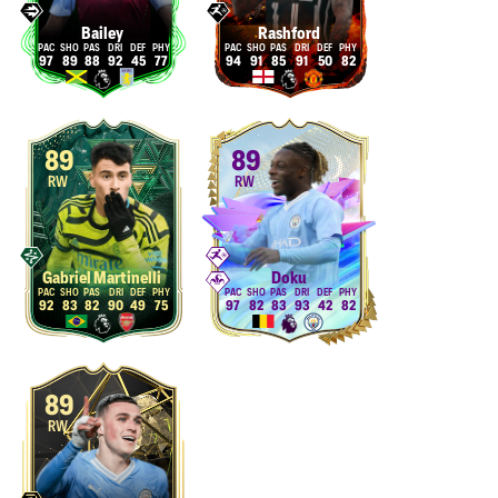
Bailey
Rashford
97
89
88
92
45
77
94
91
85
91
50
82
89
89
RW
RW
Gabriel Martinelli
Doku
92
83
82
90
49
75
97
82
83
93
42
82
89
RW