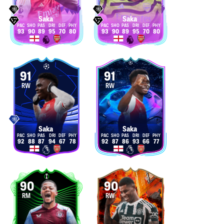
Saka
Saka
93
90
89
95
70
80
93
90
89
95
70
80
91
91
RW
RW
Saka
Saka
92
88
87
94
67
78
92
87
86
93
66
77
90
90
RM
RW