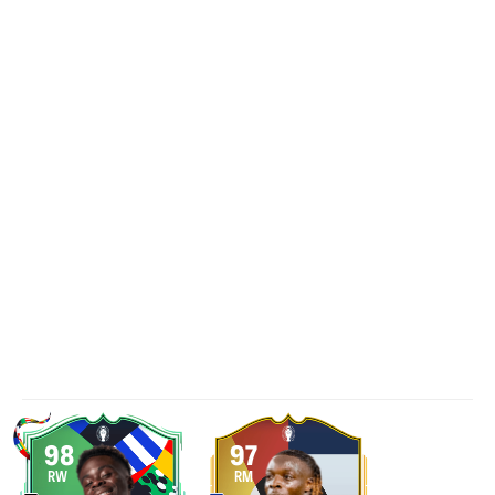
98
97
RW
RM