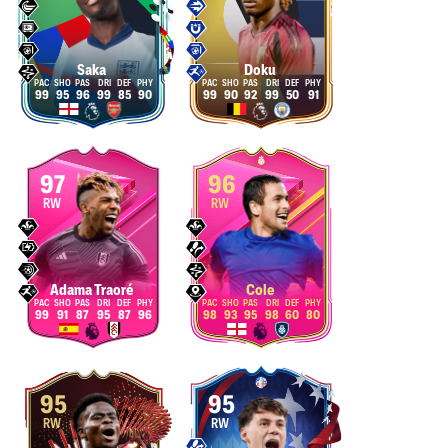
Saka
Doku
99
95
96
99
85
90
99
90
92
99
50
91
97
96
RW
RW
Adama Traoré
Cole
99
91
87
95
87
96
98
93
95
98
60
80
95
95
RW
RW