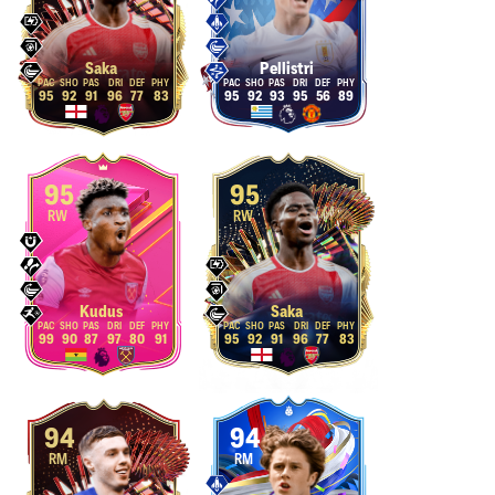
Saka
Pellistri
95
92
91
96
77
83
95
92
93
95
56
89
95
95
RW
RW
Kudus
Saka
99
90
87
97
80
91
95
92
91
96
77
83
94
94
RM
RM