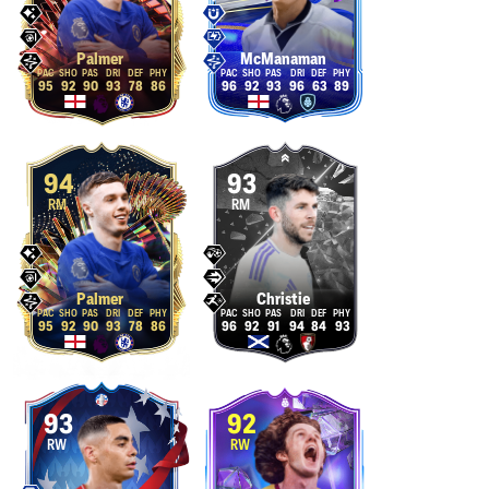
Palmer
McManaman
95
92
90
93
78
86
96
92
93
96
63
89
94
93
RM
RM
Palmer
Christie
95
92
90
93
78
86
96
92
91
94
84
93
93
92
RW
RW