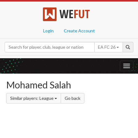
WE
FUT
Login
Create Account
EA FC 26
Toggl
navig
Mohamed Salah
Similar players: League
Go back