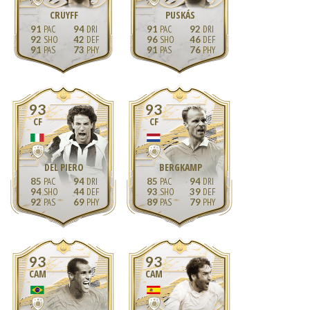
CRUYFF
PUSKÁS
91
94
91
92
92
42
96
46
91
73
91
76
93
93
CF
CF
DEL PIERO
BERGKAMP
85
94
85
94
94
44
93
39
92
69
89
79
93
93
CAM
CAM