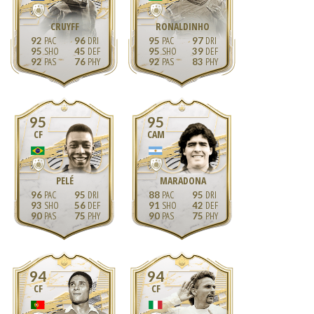
CRUYFF
RONALDINHO
92
96
95
97
95
45
95
39
92
76
92
83
95
95
CF
CAM
PELÉ
MARADONA
96
95
88
95
93
56
91
42
90
75
90
75
94
94
CF
CF