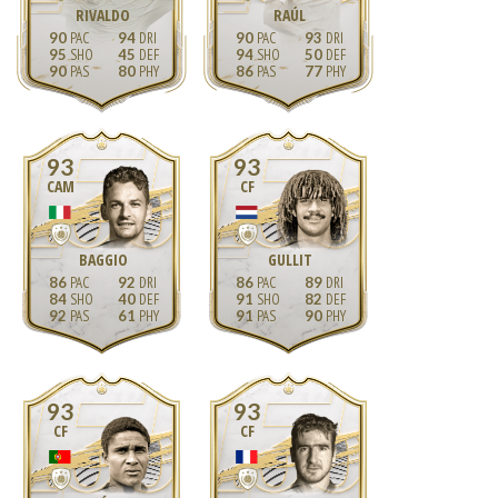
RIVALDO
RAÚL
90
94
90
93
95
45
94
50
90
80
86
77
93
93
CAM
CF
BAGGIO
GULLIT
86
92
86
89
84
40
91
82
92
61
91
90
93
93
CF
CF