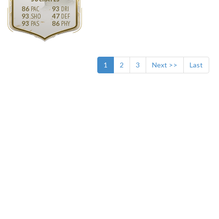
86
93
93
47
93
86
1
2
3
Next >>
Last