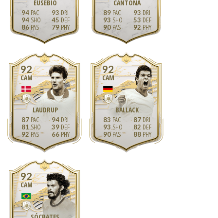
EUSÉBIO
CANTONA
94
93
89
93
94
45
93
53
86
79
90
92
92
92
CAM
CAM
LAUDRUP
BALLACK
87
94
83
87
81
39
93
82
92
66
90
88
92
CAM
SÓCRATES