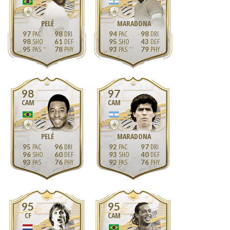
PELÉ
MARADONA
97
98
94
98
98
61
95
43
95
78
93
79
98
97
CAM
CAM
PELÉ
MARADONA
95
96
92
97
96
60
93
40
93
76
92
76
95
95
CF
CAM