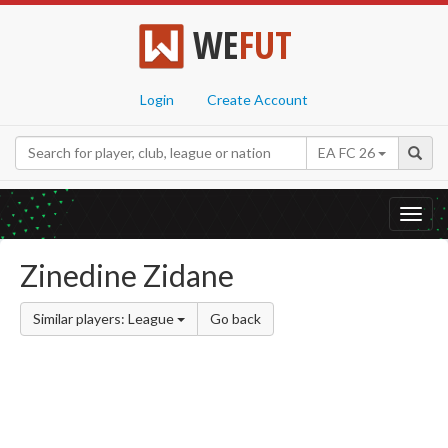
WE
FUT
Login
Create Account
EA FC 26
Toggl
navig
Zinedine Zidane
Similar players: League
Go back