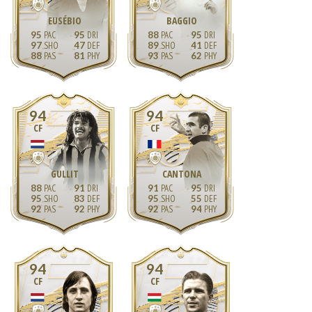
EUSÉBIO
BAGGIO
95
95
88
95
97
47
89
41
88
81
93
62
94
94
CF
CF
GULLIT
CANTONA
88
91
91
95
95
83
95
55
92
92
92
94
94
94
CF
CF