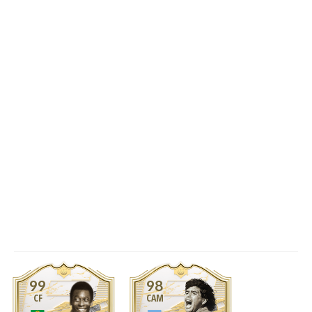
99
98
CF
CAM