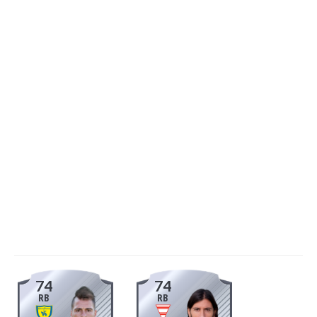
74
74
RB
RB