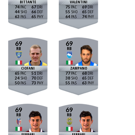
BITTANTE
VALENTINI
74
67
75
69
44
66
55
65
63
65
64
74
69
69
RB
RB
CIOFANI
ZAMPANO
65
51
77
68
24
70
38
65
50
73
55
63
69
69
RB
RB
FERRARI
FERRARI