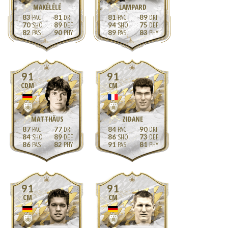
MAKÉLÉLÉ
LAMPARD
83
81
81
89
70
89
94
75
82
90
89
83
91
91
CDM
CM
MATTHÄUS
ZIDANE
87
77
84
90
84
89
86
73
86
82
91
81
91
91
CM
CM