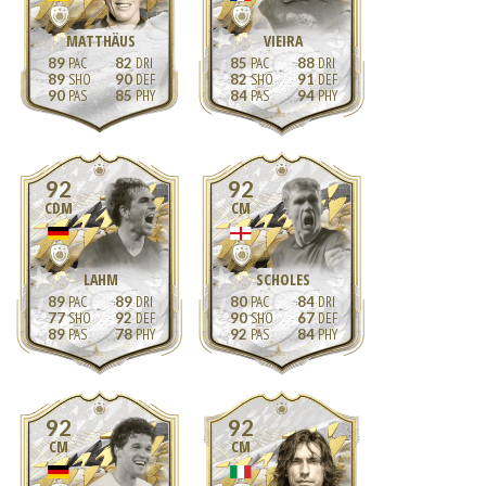
MATTHÄUS
VIEIRA
89
82
85
88
89
90
82
91
90
85
84
94
92
92
CDM
CM
LAHM
SCHOLES
89
89
80
84
77
92
90
67
89
78
92
84
92
92
CM
CM