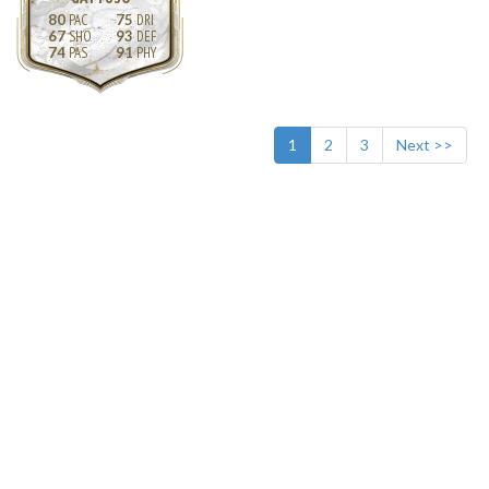
80
75
67
93
74
91
1
2
3
Next >>