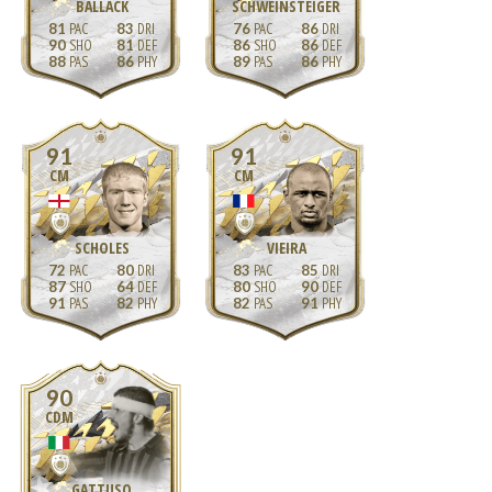
BALLACK
SCHWEINSTEIGER
81
83
76
86
90
81
86
86
88
86
89
86
91
91
CM
CM
SCHOLES
VIEIRA
72
80
83
85
87
64
80
90
91
82
82
91
90
CDM
GATTUSO