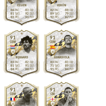
ESSIEN
VERÓN
86
83
82
88
81
92
89
79
83
91
92
87
91
91
CDM
CDM
RIJKAARD
GUARDIOLA
83
82
83
83
81
91
71
89
84
88
91
84
91
91
CDM
CM