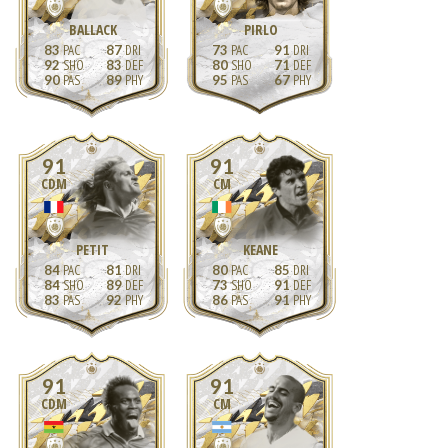
BALLACK
PIRLO
83
87
73
91
92
83
80
71
90
89
95
67
91
91
CDM
CM
PETIT
KEANE
84
81
80
85
84
89
73
91
83
92
86
91
91
91
CDM
CM