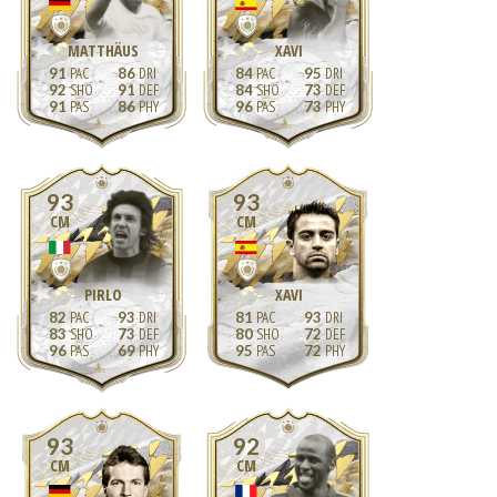
MATTHÄUS
XAVI
91
86
84
95
92
91
84
73
91
86
96
73
93
93
CM
CM
PIRLO
XAVI
82
93
81
93
83
73
80
72
96
69
95
72
93
92
CM
CM