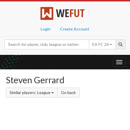
WE
FUT
Login
Create Account
EA FC 26
Toggl
navig
Steven Gerrard
Similar players: League
Go back