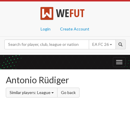
WE
FUT
Login
Create Account
EA FC 26
Toggl
navig
Antonio Rüdiger
Similar players: League
Go back