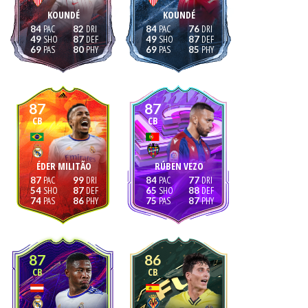
KOUNDÉ
KOUNDÉ
84
82
84
76
49
87
49
87
69
80
69
85
87
87
CB
CB
ÉDER MILITÃO
RÚBEN VEZO
87
99
84
77
54
87
65
88
74
86
75
87
87
86
CB
CB