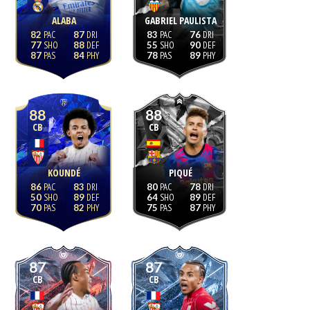
ALABA
GABRIEL PAULISTA
82
87
83
76
77
88
55
90
87
84
78
89
88
88
CB
CB
KOUNDÉ
PIQUÉ
86
83
80
78
50
89
64
89
70
82
75
87
87
87
CB
CB