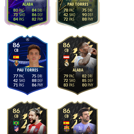
ALABA
PAU TORRES
80
84
78
75
73
86
42
90
84
82
72
88
86
86
CB
CB
PAU TORRES
ALABA
77
75
79
82
42
88
72
85
71
86
83
80
86
86
CB
CB