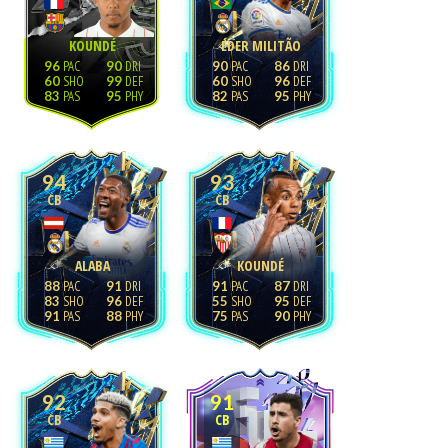
KOUNDÉ
ÉDER MILITÃO
96
90
90
86
60
99
60
96
83
95
82
95
94
93
CB
CB
ALABA
KOUNDÉ
88
91
91
87
83
96
55
95
91
88
75
90
92
91
CB
CB