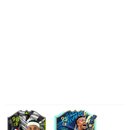
98
95
CB
CB