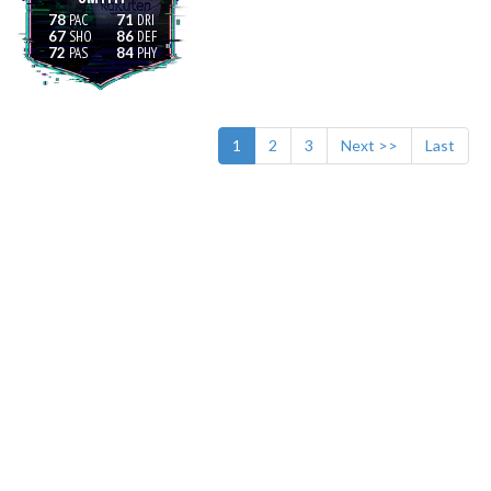
78
71
67
86
72
84
1
2
3
Next >>
Last