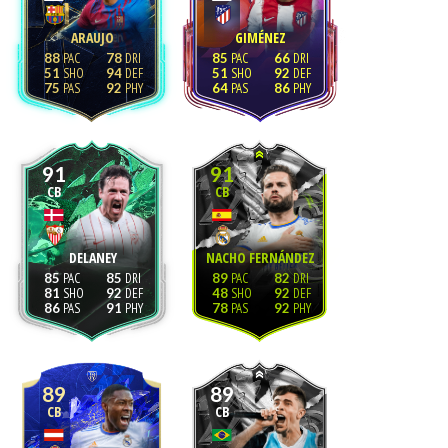
ARAUJO
GIMÉNEZ
88
78
85
66
51
94
51
92
75
92
64
86
91
91
CB
CB
DELANEY
NACHO FERNÁNDEZ
85
85
89
82
81
92
48
92
86
91
78
92
89
89
CB
CB