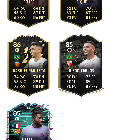
FELIPE
PIQUÉ
64
64
61
70
43
87
63
87
60
86
73
81
86
85
CB
CB
GABRIEL PAULISTA
DIEGO CARLOS
74
70
80
73
53
89
50
85
75
88
70
87
85
CB
UMTITI