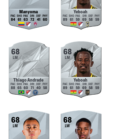
Manyoma
Yeboah
84
61
63
72
41
60
89
61
59
69
58
59
68
68
LM
LM
Thiago Andrade
Yeboah
88
65
60
71
40
58
89
61
59
69
58
59
68
68
LM
LW