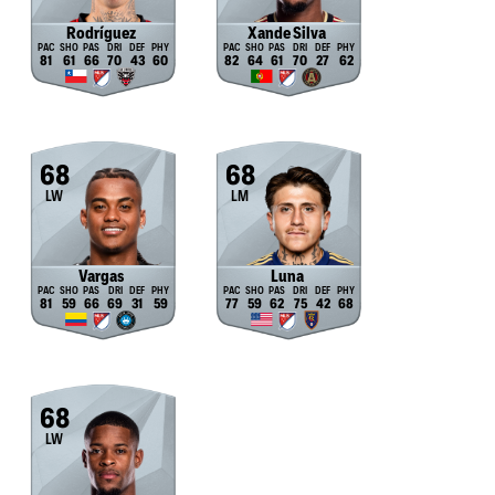
Rodríguez
Xande Silva
81
61
66
70
43
60
82
64
61
70
27
62
68
68
LW
LM
Vargas
Luna
81
59
66
69
31
59
77
59
62
75
42
68
68
LW