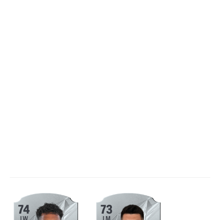
74
73
LW
LM