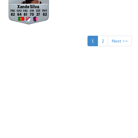
Xande Silva
82
64
61
70
27
62
1
2
Next >>