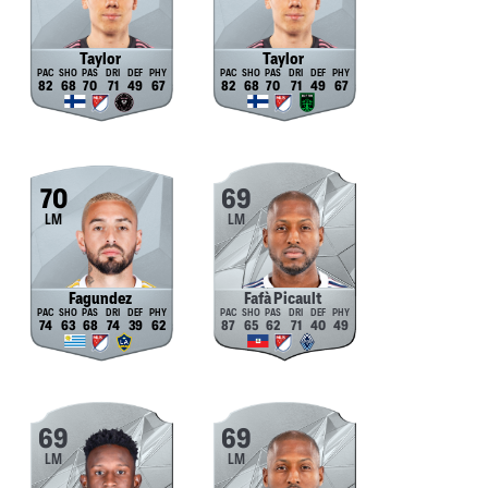
Taylor
Taylor
82
68
70
71
49
67
82
68
70
71
49
67
70
69
LM
LM
Fagundez
Fafà Picault
74
63
68
74
39
62
87
65
62
71
40
49
69
69
LM
LM