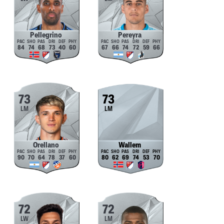
Pellegrino
Pereyra
84
74
68
73
40
60
67
66
74
72
59
66
73
73
LM
LM
Orellano
Wallem
90
70
64
78
37
60
80
62
69
74
53
70
72
72
LW
LM