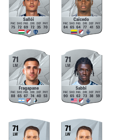
Sallói
Caicedo
75
72
69
72
35
70
84
65
64
77
41
53
71
71
LM
LM
Fragapane
Sabbi
88
65
67
74
40
53
90
65
62
73
38
59
71
71
LW
LW