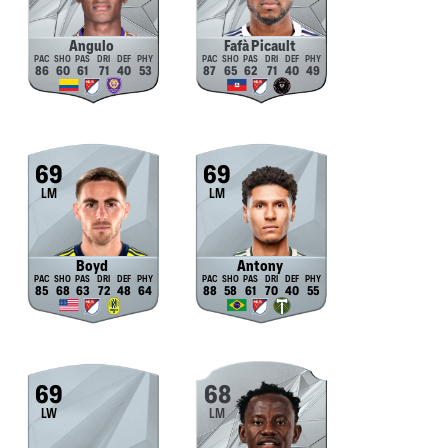
Angulo
Fafà Picault
86
60
61
71
40
53
87
65
62
71
40
49
69
69
LM
LM
Boyd
Antony
85
68
63
72
48
64
88
58
61
70
40
55
69
68
LW
LM