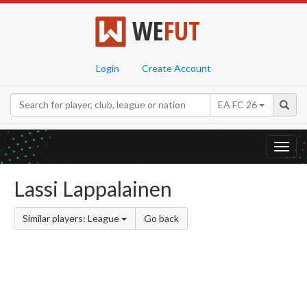
WE
FUT
Login
Create Account
EA FC 26
Toggl
navig
Lassi Lappalainen
Similar players: League
Go back