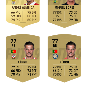
ANDRÉ ALMEIDA
MIGUEL LOPES
66
75
77
73
59
80
50
75
74
80
72
79
77
77
RB
RB
CÉDRIC
CÉDRIC
79
75
79
75
66
73
66
73
70
71
70
71