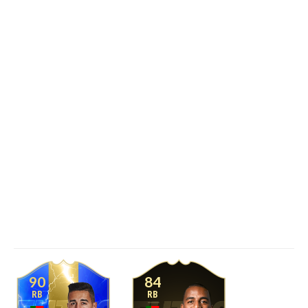
90
84
RB
RB