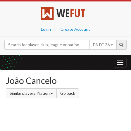
WE
FUT
Login
Create Account
EA FC 26
Toggl
navig
João Cancelo
Similar players: Nation
Go back