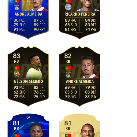
ANDRÉ ALMEIDA
RICARDO PEREIRA
80
87
88
84
75
89
68
80
91
90
81
74
83
82
RB
RB
NÉLSON SEMEDO
ANDRÉ ALMEIDA
93
83
69
79
62
76
63
83
72
75
79
83
81
81
RB
RB