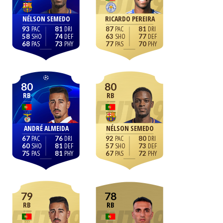
NÉLSON SEMEDO
RICARDO PEREIRA
93
81
87
81
58
74
63
77
68
73
77
70
80
80
RB
RB
ANDRÉ ALMEIDA
NÉLSON SEMEDO
67
76
92
80
60
81
57
73
75
81
67
72
79
78
RB
RB