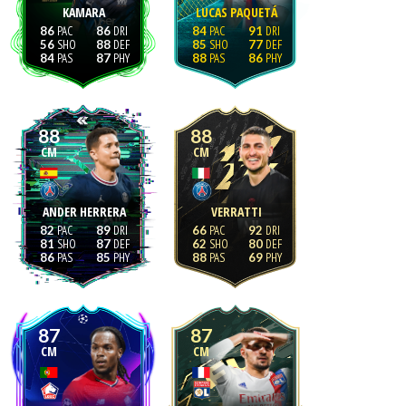
KAMARA
LUCAS PAQUETÁ
86
86
84
91
56
88
85
77
84
87
88
86
88
88
CM
CM
ANDER HERRERA
VERRATTI
82
89
66
92
81
87
62
80
86
85
88
69
87
87
CM
CM