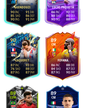
GUENDOUZI
LUCAS PAQUETÁ
90
91
86
92
85
86
88
80
90
91
90
88
90
89
CM
CM
CAQUERET
FOFANA
87
93
86
88
76
88
84
87
87
87
87
90
89
89
CDM
CM