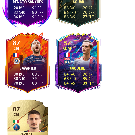
RENATO SANCHES
AOUAR
90
91
86
90
83
80
86
70
86
91
86
77
87
87
CM
CDM
SAVANIER
CAQUERET
80
88
84
90
80
79
68
85
90
80
84
83
87
CM
VERRATTI