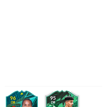
96
95
CM
CM