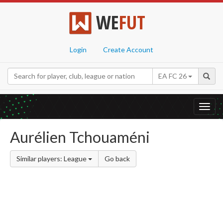
WE
FUT
Login
Create Account
EA FC 26
Toggl
navig
Aurélien Tchouaméni
Similar players: League
Go back