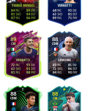
THIAGO MENDES
VERRATTI
84
89
68
93
81
84
63
81
87
86
89
71
89
88
CM
CDM
VERRATTI
LEMOINE
72
93
83
85
63
81
72
86
81
88
84
90
88
88
CDM
CM