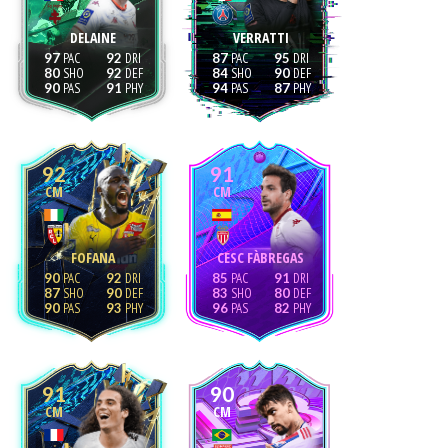
DELAINE
VERRATTI
97
92
87
95
80
92
84
90
90
91
94
87
92
91
CM
CM
FOFANA
CESC FÀBREGAS
90
92
85
91
87
90
83
80
90
93
96
82
91
90
CM
CM