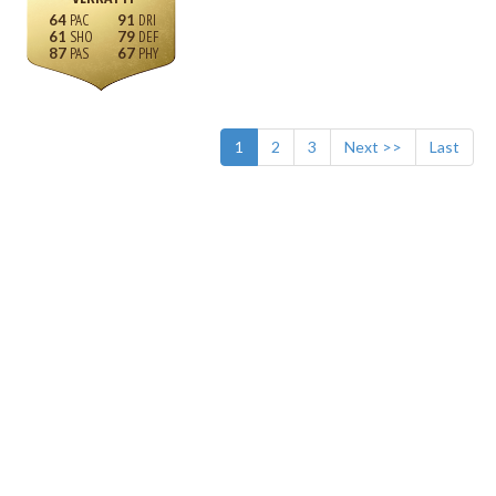
64
91
61
79
87
67
1
2
3
Next >>
Last