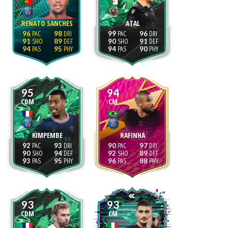
RENATO SANCHES
ATAL
96
98
99
96
91
89
90
91
94
95
94
90
95
94
CDM
CM
KIMPEMBE
RAFINHA
92
93
90
97
90
94
92
89
93
95
96
88
93
93
CDM
CM