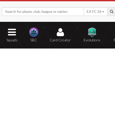
EA FC 26
Squads
SBC
Card Creator
Evolutions