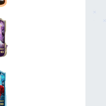
96
93
90