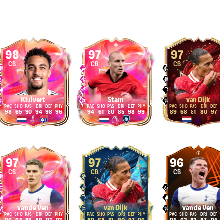
98
97
97
CB
CB
CB
Kluivert
Stam
van Dijk
98
65
90
94
98
96
94
61
80
85
98
99
89
68
81
80
97
97
97
96
CB
CB
CB
van de Ven
van Dijk
van de Ven