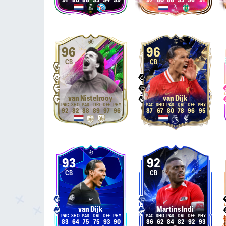
91
80
88
93
94
99
97
80
88
93
96
91
96
96
CB
CB
van Nistelrooy
van Dijk
92
82
88
89
97
96
87
67
80
78
96
95
93
92
CB
CB
van Dijk
Martins Indi
83
64
75
75
93
90
86
62
84
82
92
93