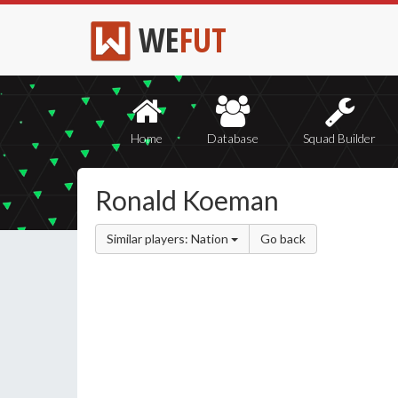
WE
FUT
Home
Database
Squad Builder
Ronald Koeman
Similar players: Nation
Go back