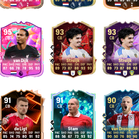
96
64
85
88
97
97
89
68
81
80
97
96
95
62
83
87
95
95
93
93
CB
CB
CB
van Dijk
Struijk
Struijk
87
66
78
78
95
93
89
73
87
88
93
93
89
73
87
88
93
91
91
90
CB
CB
CB
de Ligt
Stam
van Drongelen
85
74
75
80
91
92
88
56
67
73
93
92
90
50
76
80
90