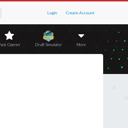
Login
Create Account
Pack Opener
Draft Simulator
More