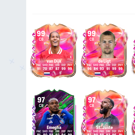
99
99
CB
CB
van Dijk
de Ligt
91
70
87
87
99
99
96
84
93
91
99
99
97
97
CB
CB
Emegha
St. Juste